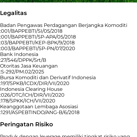
Legalitas
Badan Pengawas Perdagangan Berjangka Komoditi
:001/BAPPEBTI/SI/05/2018
:001/BAPPEBTI/SP-APA/05/2018
:03/BAPPEBTI/KEP-BPK/9/2018
:003/BAPPEBTI/SP-PN/07/2020
Bank Indonesia
:27/546/DPPK/Srt/B
Otoritas Jasa Keuangan
:S-292/PM.02/2025
Bursa Komoditi dan Derivatif Indonesia
:197/SPKB/ICDX/DIR/VII/2020
Indonesia Clearing House
:026/OTC/ICH/DIR/VII/2020
:178/SPKK/ICH/VII/2020
Keanggotaan Lembaga Asosiasi
:1291/ASPEBTINDO/ANG-B/6/2018
Peringatan Risiko
Produk dengan leverage memiliki tingkat risiko yang