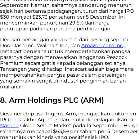
September. Namun, sahamnya cenderung menurun
sejak hari pertama perdagangan, turun dari harga IPO
$30 menjadi $23,73 per saham per 5 Desember. Ini
mencerminkan penurunan 29,6% dari harga
penutupan pada hari pertama perdagangan.
Dengan persaingan yang ketat dari pesaing seperti
DoorDash Inc., Walmart Inc., dan
Amazon.com Inc
.,
Instacart berusaha untuk mempertahankan pangsa
pasarnya dengan menawarkan langganan Peacock
Premium secara gratis kepada pelanggan setianya.
Tantangan yang dihadapi Instacart adalah bagaimana
mempertahankan pangsa pasar dalam persaingan
yang semakin sengit di industri pengiriman bahan
makanan.
8. Arm Holdings PLC (ARM)
Desainer chip asal Inggris, Arm, mengajukan dokumen
IPO pada akhir Agustus dan mulai diperdagangkan di
Nasdaq
Global Select Market pada 14 September. Harga
sahamnya mencapai $63,59 per saham per 5 Desember,
menunjukkan kinerja yang positif sejak IPO.