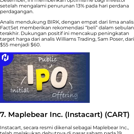
Desember, ini memberikan optimisme bagi investor
setelah mengalami penurunan 13% pada hari perdana
perdagangan.
Analis mendukung BIRK, dengan empat dari lima analis
FactSet memberikan rekomendasi “beli” dalam sebulan
terakhir. Dukungan positif ini mencakup peningkatan
target harga dari analis Williams Trading, Sam Poser, dari
$55 menjadi $60.
7. Maplebear Inc. (Instacart) (CART)
Instacart, secara resmi dikenal sebagai Maplebear Inc.,
telah melakukan debutnya di pasar saham pada 19