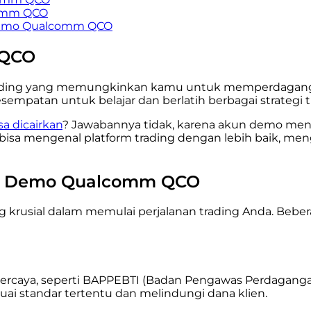
omm QCO
 Demo Qualcomm QCO
 QCO
rading yang memungkinkan kamu untuk memperdagang
patan untuk belajar dan berlatih berbagai strategi t
a dicairkan
? Jawabannya tidak, karena akun demo meng
sa mengenal platform trading dengan lebih baik, menguji
un Demo Qualcomm QCO
g krusial dalam memulai perjalanan trading Anda. Bebe
percaya, seperti BAPPEBTI (Badan Pengawas Perdagangan
suai standar tertentu dan melindungi dana klien.