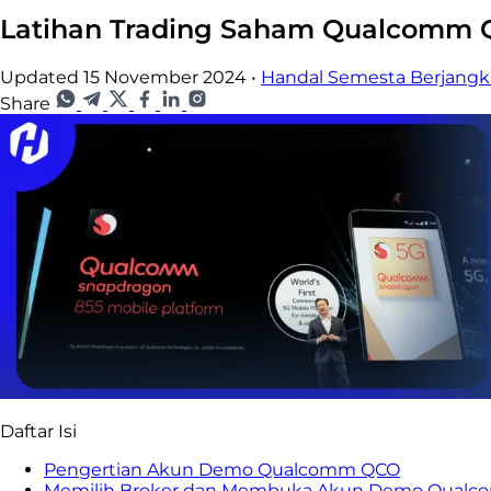
Latihan Trading Saham Qualcomm Q
Updated 15 November 2024
•
Handal Semesta Berjang
Share
Daftar Isi
Pengertian Akun Demo Qualcomm QCO
Memilih Broker dan Membuka Akun Demo Qual