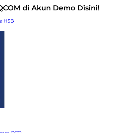
COM di Akun Demo Disini!
ka HSB
comm QCO