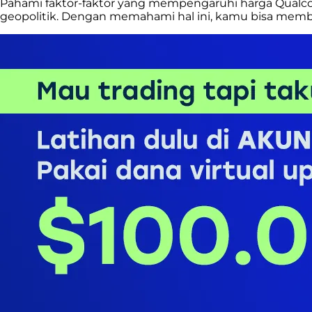
Pahami faktor-faktor yang mempengaruhi harga Qualcomm
geopolitik. Dengan memahami hal ini, kamu bisa membu