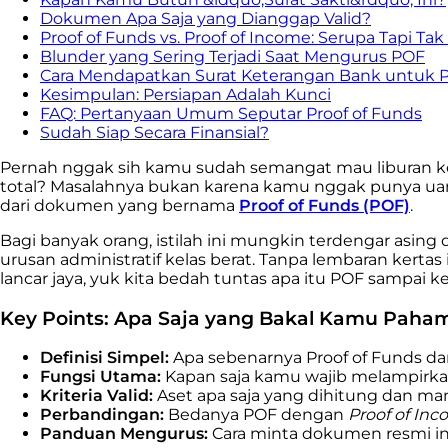
Dokumen Apa Saja yang Dianggap Valid?
Proof of Funds vs. Proof of Income: Serupa Tapi Ta
Blunder yang Sering Terjadi Saat Mengurus POF
Cara Mendapatkan Surat Keterangan Bank untuk 
Kesimpulan: Persiapan Adalah Kunci
FAQ: Pertanyaan Umum Seputar Proof of Funds
Sudah Siap Secara Finansial?
Pernah nggak sih kamu sudah semangat mau liburan ke 
total? Masalahnya bukan karena kamu nggak punya uang,
dari dokumen yang bernama
Proof of Funds (POF)
.
Bagi banyak orang, istilah ini mungkin terdengar asi
urusan administratif kelas berat. Tanpa lembaran kerta
lancar jaya, yuk kita bedah tuntas apa itu POF sampai ke
Key Points: Apa Saja yang Bakal Kamu Paha
Definisi Simpel:
Apa sebenarnya Proof of Funds da
Fungsi Utama:
Kapan saja kamu wajib melampirka
Kriteria Valid:
Aset apa saja yang dihitung dan man
Perbandingan:
Bedanya POF dengan
Proof of In
Panduan Mengurus:
Cara minta dokumen resmi ini