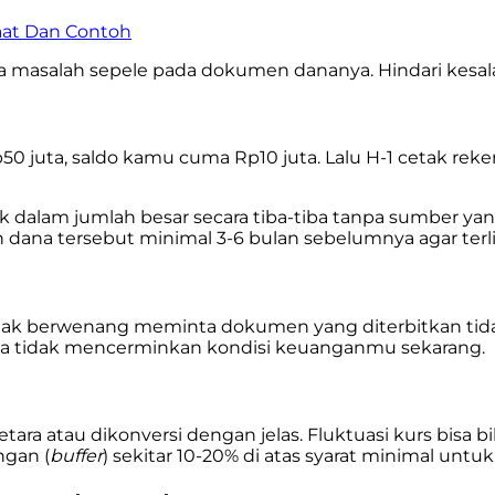
aat Dan Contoh
masalah sepele pada dokumen dananya. Hindari kesalaha
h Rp50 juta, saldo kamu cuma Rp10 juta. Lalu H-1 cetak 
k dalam jumlah besar secara tiba-tiba tanpa sumber yang j
ana tersebut minimal 3-6 bulan sebelumnya agar terli
hak berwenang meminta dokumen yang diterbitkan tidak
rena tidak mencerminkan kondisi keuanganmu sekarang.
setara atau dikonversi dengan jelas. Fluktuasi kurs bisa b
ngan (
buffer
) sekitar 10-20% di atas syarat minimal untuk