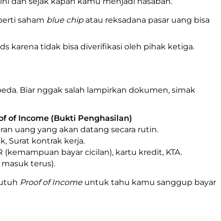
kini dan sejak kapan kamu menjadi nasabah.
eperti saham
blue chip
atau reksadana pasar uang bisa
s karena tidak bisa diverifikasi oleh pihak ketiga.
beda. Biar nggak salah lampirkan dokumen, simak
of of Income (Bukti Penghasilan)
ran uang yang akan datang secara rutin.
ak, Surat kontrak kerja.
(kemampuan bayar cicilan), kartu kredit, KTA.
g masuk terus).
butuh
Proof of Income
untuk tahu kamu sanggup bayar