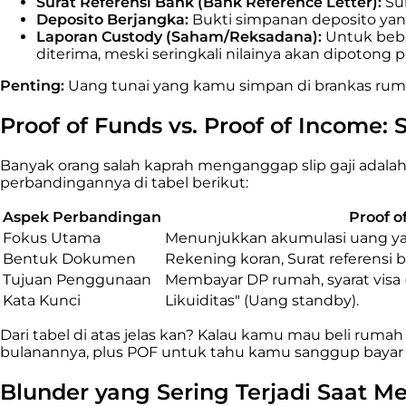
Surat Referensi Bank (Bank Reference Letter):
Sur
Deposito Berjangka:
Bukti simpanan deposito yang
Laporan Custody (Saham/Reksadana):
Untuk beber
diterima, meski seringkali nilainya akan dipotong p
Penting:
Uang tunai yang kamu simpan di brankas rum
Proof of Funds vs. Proof of Income:
Banyak orang salah kaprah menganggap slip gaji adala
perbandingannya di tabel berikut:
Aspek Perbandingan
Proof o
Fokus Utama
Menunjukkan akumulasi uang yan
Bentuk Dokumen
Rekening koran, Surat referensi 
Tujuan Penggunaan
Membayar DP rumah, syarat visa (
Kata Kunci
Likuiditas" (Uang standby).
Dari tabel di atas jelas kan? Kalau kamu mau beli rumah
bulanannya, plus POF untuk tahu kamu sanggup bayar
Blunder yang Sering Terjadi Saat 