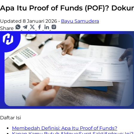
Apa Itu Proof of Funds (POF)? Dokum
Updated 8 Januari 2026
•
Bayu Samudera
Share
Daftar Isi
Membedah Definisi: Apa Itu Proof of Funds?
Kapan Kamu Butuh &ldquo;Surat Sakti&rdquo; Ini?