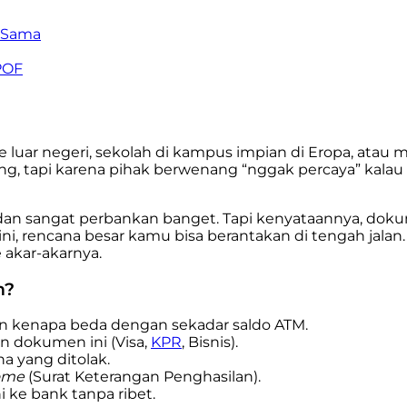
k Sama
POF
luar negeri, sekolah di kampus impian di Eropa, atau
 tapi karena pihak berwenang “nggak percaya” kalau ka
ng dan sangat perbankan banget. Tapi kenyataannya, do
s ini, rencana besar kamu bisa berantakan di tengah jal
 akar-akarnya.
m?
n kenapa beda dengan sekadar saldo ATM.
n dokumen ini (Visa,
KPR
, Bisnis).
a yang ditolak.
come
(Surat Keterangan Penghasilan).
 ke bank tanpa ribet.