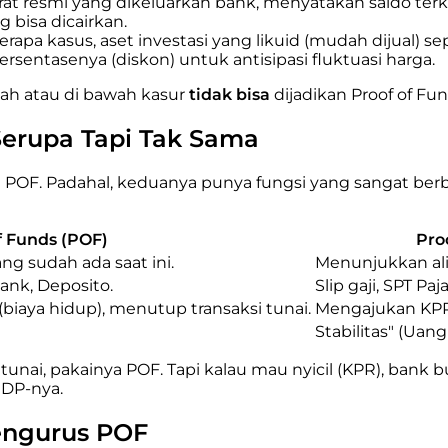
at resmi yang dikeluarkan bank, menyatakan saldo ter
 bisa dicairkan.
apa kasus, aset investasi yang likuid (mudah dijual) s
ersentasenya (diskon) untuk antisipasi fluktuasi harga.
ah atau di bawah kasur
tidak bisa
dijadikan Proof of Fund
 Serupa Tapi Tak Sama
h POF. Padahal, keduanya punya fungsi yang sangat ber
f Funds (POF)
Pro
g sudah ada saat ini.
Menunjukkan ali
bank, Deposito.
Slip gaji, SPT Paj
biaya hidup), menutup transaksi tunai.
Mengajukan KPR 
Stabilitas" (Uan
 tunai, pakainya POF. Tapi kalau mau nyicil (KPR), bank 
 DP-nya.
Mengurus POF