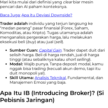
Mari kita mulai dari definisi yang
clear
biar mesin
pencari dan AI paham konteksnya.
Baca Juga:
Apa itu Deviasi Downside?
Trader adalah
individu yang terjun langsung ke
“medan perang” pasar finansial (Forex, Saham,
Komoditas, atau Kripto). Tugas utamanya adalah
menganalisis pergerakan harga, lalu melakukan
eksekusi beli (
buy
) atau jual (
sell
).
Sumber Cuan:
Capital Gain
. Trader dapet duit dari
selisih harga. Beli di harga rendah, jual di harga
tinggi (atau sebaliknya kalau
short selling
).
Modal:
Wajib punya. Tanpa deposit modal, kamu
nggak bisa trading (kecuali akun demo, tapi itu
duit monopoli ya!).
Skill Utama:
Analisis Teknikal
, Fundamental, dan
Manajemen Emosi yang baja.
Apa Itu IB (Introducing Broker)? (Si
Pebisnis Jaringan)