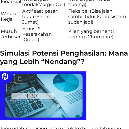
Finansial
modal/Margin Call)
trading)
Aktif saat pasar
Fleksibel (Bisa jalan
Waktu
buka (Senin-
sambil tidur kalau sistem
Kerja
Jumat)
sudah jadi)
Emosi &
Musuh
Klien yang berhenti
Keserakahan
Terbesar
trading (Churn rate)
(Greed)
Simulasi Potensi Penghasilan: Mana
yang Lebih “Nendang”?
Teori udah, sekarang kita masuk ke hitung-hitungan