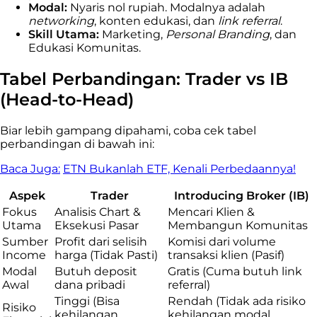
Modal:
Nyaris nol rupiah. Modalnya adalah
networking
, konten edukasi, dan
link referral
.
Skill Utama:
Marketing,
Personal Branding
, dan
Edukasi Komunitas.
Tabel Perbandingan: Trader vs IB
(Head-to-Head)
Biar lebih gampang dipahami, coba cek tabel
perbandingan di bawah ini:
Baca Juga:
ETN Bukanlah ETF, Kenali Perbedaannya!
Aspek
Trader
Introducing Broker (IB)
Fokus
Analisis Chart &
Mencari Klien &
Utama
Eksekusi Pasar
Membangun Komunitas
Sumber
Profit dari selisih
Komisi dari volume
Income
harga (Tidak Pasti)
transaksi klien (Pasif)
Modal
Butuh deposit
Gratis (Cuma butuh link
Awal
dana pribadi
referral)
Tinggi (Bisa
Rendah (Tidak ada risiko
Risiko
kehilangan
kehilangan modal