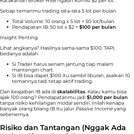
Katakanlah Broker HSB ngasih komisi $2 per lot.
Setiap temanmu trading rata-rata 5 lot per bulan.
Total Volume: 10 orang x 5 lot = 50 lot/bulan.
Pendapatan IB: 50 lot x $2 =
$100 per bulan
.
Insight Penting:
Lihat angkanya? Hasilnya sama-sama $100. TAPI,
bedanya adalah:
Si Trader harus senam jantung tiap malam
mantengin chart.
Si IB bisa dapet $100 itu sambil liburan, asalkan 10
temannya tadi tetap aktif trading.
Dan keajaiban IB ada di
skalabilitas
. Kalau kamu bisa
ajak 100 orang? Pendapatanmu jadi
$1,000 per bulan
tanpa risiko kehilangan modal sendiri. Inilah kenapa
banyak orang bilang IB itu jalur
Passive Income
yang
sebenernya.
Risiko dan Tantangan (Nggak Ada