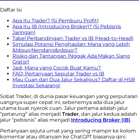
Daftar Isi
Apa Itu Trader? (Si Pemburu Profit)
Apa Itu IB (Introducing Broker)? (Si Pebisnis
Jaringan)
Tabel Perbandingan: Trader vs IB (Head-to-Head)
Simulasi Potensi Penghasilan: Mana yang Lebih
&ldquo;Nendang&rdquo;?
Risiko dan Tantangan (Nggak Ada Makan Siang
Gratis!)
Jadi, Mana yang Cocok Buat Kamu?
FAQ: Pertanyaan Seputar Trader vs IB
Mau Cuan dari Dua Jalur Sekaligus? Daftar di HSB
Investasi Sekarang!
Sobat Trader, di dunia pasar keuangan yang perputaran
uangnya super cepat ini, sebenernya ada dua jalur
utama buat nyerok cuan. Jalur pertama adalah jalur
“petarung” alias menjadi
Trader
, dan jalur kedua adalah
jalur “pebisnis” alias menjadi
Introducing Broker (IB)
.
Pertanyaan sejuta umat yang sering mampir ke kolom
komentar atau ditanyain ke ChatGPT biasanya gini: