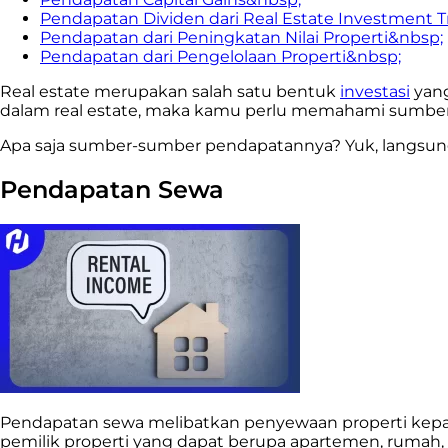
Pendapatan Dividen dari Real Estate Investment T
Pendapatan dari Peningkatan Nilai Properti&nbsp;
Pendapatan dari Pengelolaan Properti&nbsp;
Real estate merupakan salah satu bentuk
investasi
yang
dalam real estate, maka kamu perlu memahami sumber-s
Apa saja sumber-sumber pendapatannya? Yuk, langsun
Pendapatan Sewa
Pendapatan sewa melibatkan penyewaan properti kepada
pemilik properti yang dapat berupa apartemen, rumah, ru