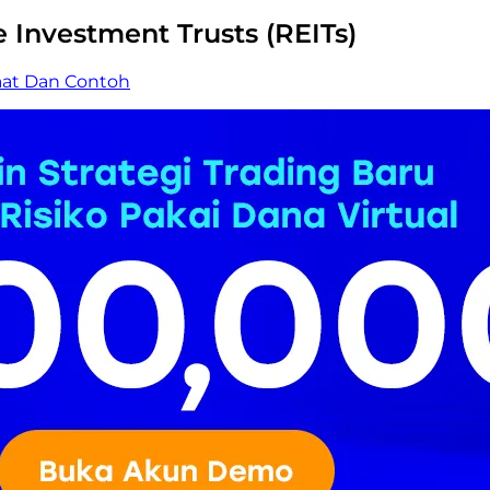
e Investment Trusts (REITs)
aat Dan Contoh