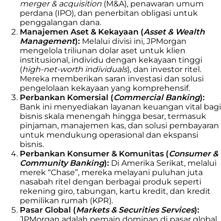
merger & acquisition
(M&A), penawaran umum
perdana (IPO), dan penerbitan obligasi untuk
penggalangan dana.
Manajemen Aset & Kekayaan (
Asset & Wealth
Management
):
Melalui divisi ini, JPMorgan
mengelola triliunan dolar aset untuk klien
institusional, individu dengan kekayaan tinggi
(
high-net-worth individuals
), dan investor ritel.
Mereka memberikan saran investasi dan solusi
pengelolaan kekayaan yang komprehensif.
Perbankan Komersial (
Commercial Banking
):
Bank ini menyediakan layanan keuangan vital bagi
bisnis skala menengah hingga besar, termasuk
pinjaman, manajemen kas, dan solusi pembayaran
untuk mendukung operasional dan ekspansi
bisnis.
Perbankan Konsumer & Komunitas (
Consumer &
Community Banking
):
Di Amerika Serikat, melalui
merek “Chase”, mereka melayani puluhan juta
nasabah ritel dengan berbagai produk seperti
rekening giro, tabungan, kartu kredit, dan kredit
pemilikan rumah (KPR).
Pasar Global (
Markets & Securities Services
):
JPMorgan adalah pemain dominan di pasar global,