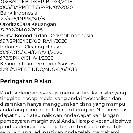
:03/BAPPEBTI/KEP-BPK/9/2018
:003/BAPPEBTI/SP-PN/07/2020
Bank Indonesia
:27/546/DPPK/Srt/B
Otoritas Jasa Keuangan
:S-292/PM.02/2025
Bursa Komoditi dan Derivatif Indonesia
:197/SPKB/ICDX/DIR/VII/2020
Indonesia Clearing House
:026/OTC/ICH/DIR/VII/2020
:178/SPKK/ICH/VII/2020
Keanggotaan Lembaga Asosiasi
:1291/ASPEBTINDO/ANG-B/6/2018
Peringatan Risiko
Produk dengan leverage memiliki tingkat risiko yang
tinggi terhadap modal yang anda investasikan dan
disarankan hanya menggunakan dana yang mampu
anda tanggung apabila terjadi kerugian. Nilai investasi
dapat turun atau naik dan Anda dapat kehilangan
pembayaran margin awal Anda. Harap diketahui bahwa
produk dengan leverage belum tentu cocok untuk
semua orang, jadi pastikan Anda telah memahami