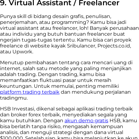
9. Virtual Assistant / Freelancer
Punya skill di bidang desain grafis, penulisan,
penerjemahan, atau programming? Kamu bisa jadi
virtual assistant atau freelancer, loh! Banyak perusahaan
atau individu yang butuh bantuan freelancer buat
ngerjain tugas-tugas tertentu. Kamu bisa cari proyek
freelance di website kayak Sribulancer, Projects.co.id,
atau Upwork.
Menutup pembahasan tentang cara mencari uang di
internet, salah satu metode yang paling menjanjikan
adalah trading. Dengan trading, kamu bisa
memanfaatkan fluktuasi pasar untuk meraih
keuntungan. Untuk memulai, penting memiliki
platform trading terbaik
dan mendukung perjalanan
tradingmu.
HSB Investasi, dikenal sebagai aplikasi trading terbaik
dan broker forex terbaik, menyediakan segala yang
kamu butuhkan. Dengan
akun demo gratis
HSB, kamu
bisa berlatih tanpa risiko, mengasah kemampuan
analisis, dan menguji strategi dengan dana virtual
$100.000. Setelah siap, kamu bisa melanjutkan ke akun