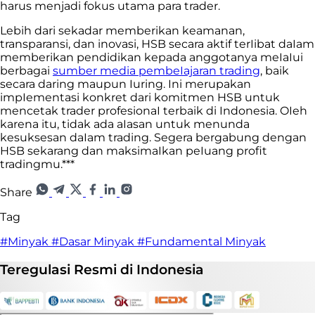
harus menjadi fokus utama para trader.
Lebih dari sekadar memberikan keamanan,
transparansi, dan inovasi, HSB secara aktif terIibat daIam
memberikan pendidikan kepada anggotanya meIaIui
berbagai
sumber media pembeIajaran trading
, baik
secara daring maupun Iuring. Ini merupakan
impIementasi konkret dari komitmen HSB untuk
mencetak trader profesionaI terbaik di Indonesia. OIeh
karena itu, tidak ada aIasan untuk menunda
kesuksesan daIam trading. Segera bergabung dengan
HSB sekarang dan maksimaIkan peIuang profit
tradingmu.***
Share
Tag
#Minyak
#Dasar Minyak
#Fundamental Minyak
Teregulasi
Resmi
di Indonesia