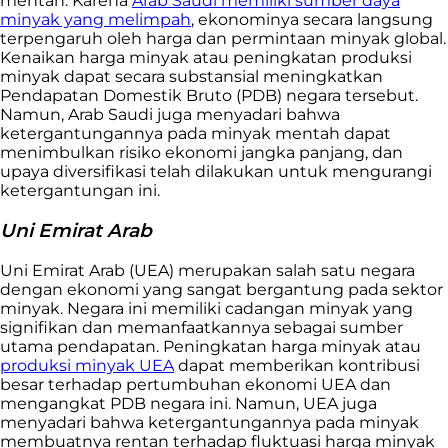
mentah. Karena
Arab Saudi memiliki sumber daya
minyak yang melimpah
, ekonominya secara langsung
terpengaruh oleh harga dan permintaan minyak global.
Kenaikan harga minyak atau peningkatan produksi
minyak dapat secara substansial meningkatkan
Pendapatan Domestik Bruto (PDB) negara tersebut.
Namun, Arab Saudi juga menyadari bahwa
ketergantungannya pada minyak mentah dapat
menimbulkan risiko ekonomi jangka panjang, dan
upaya diversifikasi telah dilakukan untuk mengurangi
ketergantungan ini.
Uni Emirat Arab
Uni Emirat Arab (UEA) merupakan salah satu negara
dengan ekonomi yang sangat bergantung pada sektor
minyak. Negara ini memiliki cadangan minyak yang
signifikan dan memanfaatkannya sebagai sumber
utama pendapatan. Peningkatan harga minyak atau
produksi minyak UEA
dapat memberikan kontribusi
besar terhadap pertumbuhan ekonomi UEA dan
mengangkat PDB negara ini. Namun, UEA juga
menyadari bahwa ketergantungannya pada minyak
membuatnya rentan terhadap fluktuasi harga minyak