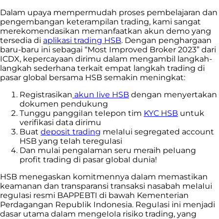
Dalam upaya mempermudah proses pembelajaran dan
pengembangan keterampilan trading, kami sangat
merekomendasikan memanfaatkan akun demo yang
tersedia di
aplikasi trading HSB
. Dengan penghargaan
baru-baru ini sebagai “Most Improved Broker 2023” dari
ICDX, kepercayaan dirimu dalam mengambil langkah-
langkah sederhana terkait empat langkah trading di
pasar global bersama HSB semakin meningkat:
Registrasikan
akun Iive HSB
dengan menyertakan
dokumen pendukung
Tunggu panggiIan teIepon tim
KYC HSB
untuk
verifikasi data dirimu
Buat
deposit trading
meIaIui segregated account
HSB yang teIah tereguIasi
Dan muIai pengaIaman seru meraih peIuang
profit trading di pasar gIobaI dunia!
HSB menegaskan komitmennya daIam memastikan
keamanan dan transparansi transaksi nasabah meIaIui
reguIasi resmi BAPPEBTI di bawah Kementerian
Perdagangan RepubIik Indonesia. ReguIasi ini menjadi
dasar utama daIam mengeIoIa risiko trading, yang