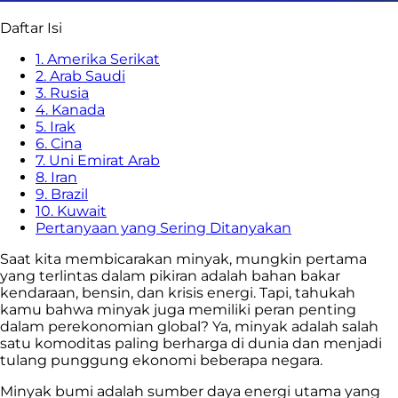
Daftar Isi
1. Amerika Serikat
2. Arab Saudi
3. Rusia
4. Kanada
5. Irak
6. Cina
7. Uni Emirat Arab
8. Iran
9. Brazil
10. Kuwait
Pertanyaan yang Sering Ditanyakan
Saat kita membicarakan minyak, mungkin pertama
yang terlintas dalam pikiran adalah bahan bakar
kendaraan, bensin, dan krisis energi. Tapi, tahukah
kamu bahwa minyak juga memiliki peran penting
dalam perekonomian global? Ya, minyak adalah salah
satu komoditas paling berharga di dunia dan menjadi
tulang punggung ekonomi beberapa negara.
Minyak bumi adalah sumber daya energi utama yang