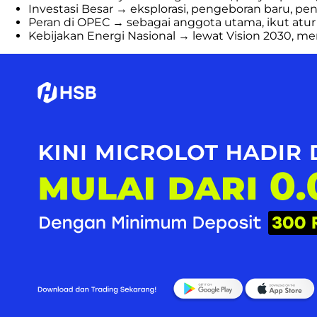
Investasi Besar → eksplorasi, pengeboran baru, pe
Peran di OPEC → sebagai anggota utama, ikut atur 
Kebijakan Energi Nasional → lewat Vision 2030, m