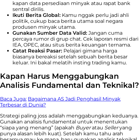
kapan data persediaan minyak atau rapat bank
sentral dirilis.
Ikuti Berita Global:
Kamu nggak perlu jadi ahli
politik, cukup baca berita utama soal negara
produsen minyak utama.
Gunakan Sumber Data Valid:
Jangan cuma
percaya rumor di grup chat. Cek laporan resmi dari
IEA, OPEC, atau situs berita keuangan ternama.
Catat Reaksi Pasar:
Pelajari gimana harga
biasanya bereaksi setelah sebuah berita besar
keluar. Ini bakal melatih insting trading kamu.
Kapan Harus Menggabungkan
Analisis Fundamental dan Teknikal?
Baca Juga:
Bagaimana AS Jadi Penghasil Minyak
Terbesar di Dunia?
Strategi paling joss adalah menggabungkan keduanya.
Gunakan analisis fundamental untuk menentukan
“siapa yang menang” (apakah
Buyer
atau
Seller
yang
punya alasan lebih kuat). Setelah kamu tahu arah
besarnya mau ke mana, baru gunakan analisis teknikal