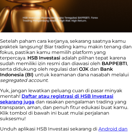
Setelah paham cara kerjanya, sekarang saatnya kamu
praktek langsung! Biar trading kamu makin tenang dan
fokus, pastikan kamu memilih platform yang
terpercaya.
HSB Investasi
adalah pilihan tepat karena
sudah memiliki izin resmi dan diawasi oleh
BAPPEBTI
,
serta didukung oleh regulasi dari
OJK
dan
Bank
Indonesia (BI)
untuk keamanan dana nasabah melalui
segregated account
.
Yuk, jangan lewatkan peluang cuan di pasar minyak
mentah!
Daftar atau registrasi di HSB Investasi
sekarang juga
dan rasakan pengalaman trading yang
transparan, aman, dan penuh fitur edukasi buat kamu.
Klik tombol di bawah ini buat mulai perjalanan
suksesmu!
Unduh aplikasi HSB Investasi sekarang di
Android dan