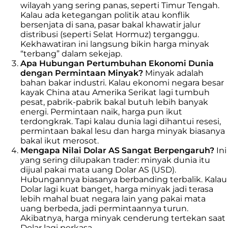
wilayah yang sering panas, seperti Timur Tengah.
Kalau ada ketegangan politik atau konflik
bersenjata di sana, pasar bakal khawatir jalur
distribusi (seperti Selat Hormuz) terganggu.
Kekhawatiran ini langsung bikin harga minyak
“terbang” dalam sekejap.
Apa Hubungan Pertumbuhan Ekonomi Dunia
dengan Permintaan Minyak?
Minyak adalah
bahan bakar industri. Kalau ekonomi negara besar
kayak China atau Amerika Serikat lagi tumbuh
pesat, pabrik-pabrik bakal butuh lebih banyak
energi. Permintaan naik, harga pun ikut
terdongkrak. Tapi kalau dunia lagi dihantui resesi,
permintaan bakal lesu dan harga minyak biasanya
bakal ikut merosot.
Mengapa Nilai Dolar AS Sangat Berpengaruh?
Ini
yang sering dilupakan trader: minyak dunia itu
dijual pakai mata uang Dolar AS (USD).
Hubungannya biasanya berbanding terbalik. Kalau
Dolar lagi kuat banget, harga minyak jadi terasa
lebih mahal buat negara lain yang pakai mata
uang berbeda, jadi permintaannya turun.
Akibatnya, harga minyak cenderung tertekan saat
Dolar lagi perkasa.