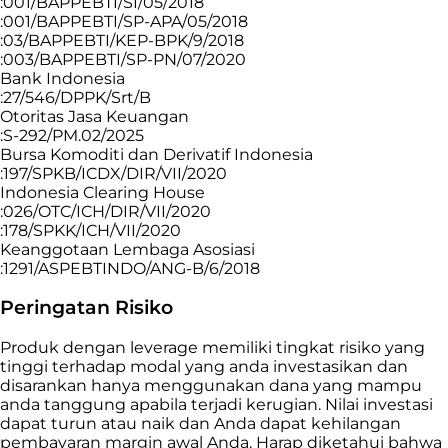
:001/BAPPEBTI/SI/05/2018
:001/BAPPEBTI/SP-APA/05/2018
:03/BAPPEBTI/KEP-BPK/9/2018
:003/BAPPEBTI/SP-PN/07/2020
Bank Indonesia
:27/546/DPPK/Srt/B
Otoritas Jasa Keuangan
:S-292/PM.02/2025
Bursa Komoditi dan Derivatif Indonesia
:197/SPKB/ICDX/DIR/VII/2020
Indonesia Clearing House
:026/OTC/ICH/DIR/VII/2020
:178/SPKK/ICH/VII/2020
Keanggotaan Lembaga Asosiasi
:1291/ASPEBTINDO/ANG-B/6/2018
Peringatan Risiko
Produk dengan leverage memiliki tingkat risiko yang
tinggi terhadap modal yang anda investasikan dan
disarankan hanya menggunakan dana yang mampu
anda tanggung apabila terjadi kerugian. Nilai investasi
dapat turun atau naik dan Anda dapat kehilangan
pembayaran margin awal Anda. Harap diketahui bahwa