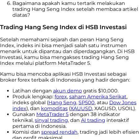
Bagaimana apakah kamu tertarik melakukan
trading Hang Seng Index setelah membaca artikel
diatas?
Trading Hang Seng Index di HSB Investasi
Setelah memahami sejarah dan peran Hang Seng
Index, indeks ini bisa menjadi salah satu instrumen
menarik untuk dipantau dan diperdagangkan. Di HSB
Investasi, kamu bisa mengakses trading Hang Seng
Index melalui platform MetaTrader 5.
Kamu bisa mencoba aplikasi HSB Investasi sebagai
broker forex terbaik di Indonesia yang hadir dengan:
Latihan dengan
akun demo
gratis $10,000.
Produk lengkap:
forex
,
saham Amerika Serikat
,
indeks global (
Hang Seng
,
SP500
, atau
Dow Jones
index
), dan
komoditas
(
XAUUSD
, XAGUSD, USOIL).
Gunakan
MetaTrader 5
dengan 38 indikator
teknikal,
sinyal trading
, dan
AI trading
interaktif
pertama di Indonesia.
Komisi dan
spread rendah
, trading jadi lebih efisien
dan profit maksimal.