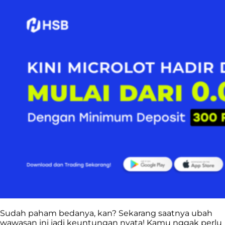
Sudah paham bedanya, kan? Sekarang saatnya ubah
wawasan ini jadi keuntungan nyata! Kamu nggak perlu