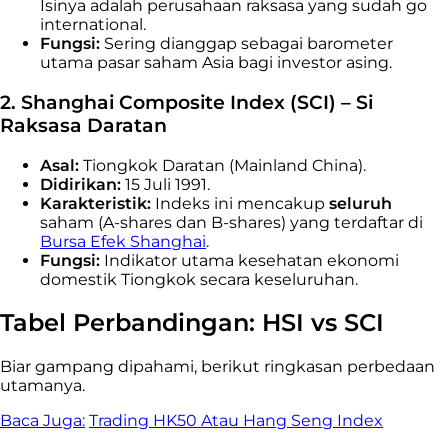
Isinya adalah perusahaan raksasa yang sudah
go
international
.
Fungsi:
Sering dianggap sebagai barometer
utama pasar saham Asia bagi investor asing.
2. Shanghai Composite Index (SCI) – Si
Raksasa Daratan
Asal:
Tiongkok Daratan (Mainland China).
Didirikan:
15 Juli 1991.
Karakteristik:
Indeks ini mencakup
seluruh
saham (A-shares dan B-shares) yang terdaftar di
Bursa Efek Shanghai
.
Fungsi:
Indikator utama kesehatan ekonomi
domestik Tiongkok secara keseluruhan.
Tabel Perbandingan: HSI vs SCI
Biar gampang dipahami, berikut ringkasan perbedaan
utamanya.
Baca Juga:
Trading HK50 Atau Hang Seng Index