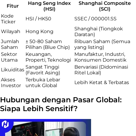
Hang Seng Index
Shanghai Composite
Fitur
(HSI)
(SCI)
Kode
HSI / HK50
SSEC / 000001.SS
Ticker
Shanghai (Tiongkok
Wilayah
Hong Kong
Daratan)
Jumlah
± 50-80 Saham
Ribuan Saham (Semua
Saham
Pilihan (Blue Chip)
yang listing)
Sektor
Keuangan,
Manufaktur, Industri,
Utama
Properti, Teknologi
Konsumen Domestik
Sangat Tinggi
Bervariasi (Didominasi
Likuiditas
(Favorit Asing)
Ritel Lokal)
Akses
Terbuka Lebar
Lebih Ketat & Terbatas
Investor
untuk Global
Hubungan dengan Pasar Global:
Siapa Lebih Sensitif?