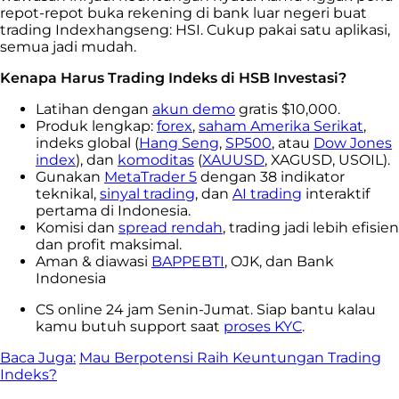
repot-repot buka rekening di bank luar negeri buat
trading Indexhangseng: HSI. Cukup pakai satu aplikasi,
semua jadi mudah.
Kenapa Harus Trading Indeks di HSB Investasi?
Latihan dengan
akun demo
gratis $10,000.
Produk lengkap:
forex
,
saham Amerika Serikat
,
indeks global (
Hang Seng
,
SP500
, atau
Dow Jones
index
), dan
komoditas
(
XAUUSD
, XAGUSD, USOIL).
Gunakan
MetaTrader 5
dengan 38 indikator
teknikal,
sinyal trading
, dan
AI trading
interaktif
pertama di Indonesia.
Komisi dan
spread rendah
, trading jadi lebih efisien
dan profit maksimal.
Aman & diawasi
BAPPEBTI
, OJK, dan Bank
Indonesia
CS online 24 jam Senin-Jumat. Siap bantu kalau
kamu butuh support saat
proses KYC
.
Baca Juga:
Mau Berpotensi Raih Keuntungan Trading
Indeks?