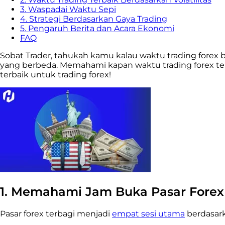
3. Waspadai Waktu Sepi
4. Strategi Berdasarkan Gaya Trading
5. Pengaruh Berita dan Acara Ekonomi
FAQ
Sobat Trader, tahukah kamu kalau waktu trading forex 
yang berbeda. Memahami kapan waktu trading forex ter
terbaik untuk trading forex!
1. Memahami Jam Buka Pasar Forex
Pasar forex terbagi menjadi
empat sesi utama
berdasark