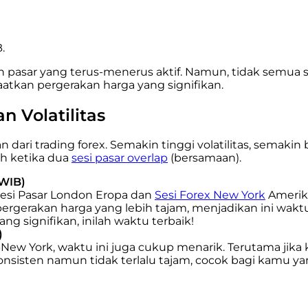
.
kan pasar yang terus-menerus aktif. Namun, tidak semu
aatkan pergerakan harga yang signifikan.
n Volatilitas
 dari trading forex. Semakin tinggi volatilitas, semak
ah ketika dua
sesi pasar overlap
(bersamaan).
 WIB)
a Sesi Pasar London Eropa dan
Sesi Forex New York
Amerik
pergerakan harga yang lebih tajam, menjadikan ini wak
g signifikan, inilah waktu terbaik!
)
on-New York, waktu ini juga cukup menarik. Terutama ji
konsisten namun tidak terlalu tajam, cocok bagi kamu y