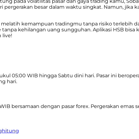
ung pada volatilitas pasar dan gaya trading kamu, Soba
i pergerakan besar dalam waktu singkat. Namun, jika 
k melatih kemampuan tradingmu tanpa risiko terlebih d
time tanpa kehilangan uang sungguhan. Aplikasi HSB bis
 live!
pukul 05:00 WIB hingga Sabtu dini hari. Pasar ini berope
g hari.
WIB bersamaan dengan pasar forex. Pergerakan emas seri
nghitung