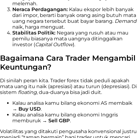
melemah.
Neraca Perdagangan:
Kalau ekspor lebih banyak
dari impor, berarti banyak orang asing butuh mata
uang negara tersebut buat bayar barang.
Demand
naik, harga menguat.
Stabilitas Politik:
Negara yang rusuh atau mau
pemilu biasanya mata uangnya ditinggalkan
investor (
Capital Outflow
).
Bagaimana Cara Trader Mengambil
Keuntungan?
Di sinilah peran kita. Trader forex tidak peduli apakah
mata uang itu naik (apresiasi) atau turun (depresiasi). Di
sistem
floating
, dua-duanya bisa jadi duit.
Kalau analisa kamu bilang ekonomi AS membaik
→
Buy USD
.
Kalau analisa kamu bilang ekonomi Inggris
memburuk →
Sell GBP
.
Volatilitas yang ditakuti pengusaha konvensional justru
menjadi “taman bermain” bagi trader untuk mencari