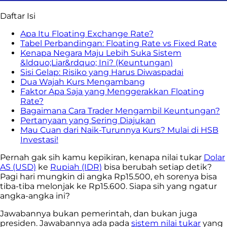
Daftar Isi
Apa Itu Floating Exchange Rate?
Tabel Perbandingan: Floating Rate vs Fixed Rate
Kenapa Negara Maju Lebih Suka Sistem
&ldquo;Liar&rdquo; Ini? (Keuntungan)
Sisi Gelap: Risiko yang Harus Diwaspadai
Dua Wajah Kurs Mengambang
Faktor Apa Saja yang Menggerakkan Floating
Rate?
Bagaimana Cara Trader Mengambil Keuntungan?
Pertanyaan yang Sering Diajukan
Mau Cuan dari Naik-Turunnya Kurs? Mulai di HSB
Investasi!
Pernah gak sih kamu kepikiran, kenapa nilai tukar
Dolar
AS (USD)
ke
Rupiah (IDR)
bisa berubah setiap detik?
Pagi hari mungkin di angka Rp15.500, eh sorenya bisa
tiba-tiba melonjak ke Rp15.600. Siapa sih yang ngatur
angka-angka ini?
Jawabannya bukan pemerintah, dan bukan juga
presiden. Jawabannya ada pada
sistem nilai tukar
yang