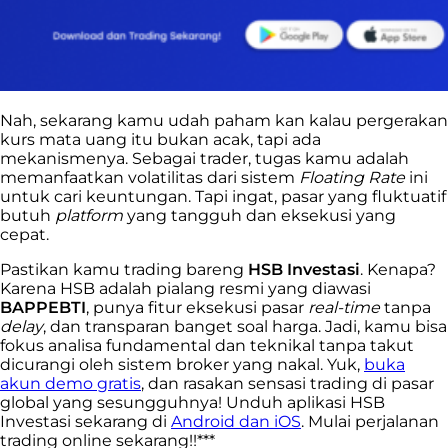
Nah, sekarang kamu udah paham kan kalau pergerakan
kurs mata uang itu bukan acak, tapi ada
mekanismenya. Sebagai trader, tugas kamu adalah
memanfaatkan volatilitas dari sistem
Floating Rate
ini
untuk cari keuntungan. Tapi ingat, pasar yang fluktuatif
butuh
platform
yang tangguh dan eksekusi yang
cepat.
Pastikan kamu trading bareng
HSB Investasi
. Kenapa?
Karena HSB adalah pialang resmi yang diawasi
BAPPEBTI
, punya fitur eksekusi pasar
real-time
tanpa
delay
, dan transparan banget soal harga. Jadi, kamu bisa
fokus analisa fundamental dan teknikal tanpa takut
dicurangi oleh sistem broker yang nakal. Yuk,
buka
akun demo gratis
, dan rasakan sensasi trading di pasar
global yang sesungguhnya! Unduh aplikasi HSB
Investasi sekarang di
Android dan iOS
. Mulai perjalanan
trading online sekarang!!***