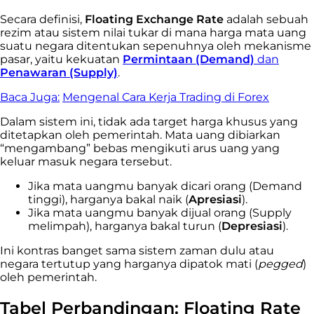
Secara definisi,
Floating Exchange Rate
adalah sebuah
rezim atau sistem nilai tukar di mana harga mata uang
suatu negara ditentukan sepenuhnya oleh mekanisme
pasar, yaitu kekuatan
Permintaan (Demand)
dan
Penawaran (Supply)
.
Baca Juga:
Mengenal Cara Kerja Trading di Forex
Dalam sistem ini, tidak ada target harga khusus yang
ditetapkan oleh pemerintah. Mata uang dibiarkan
“mengambang” bebas mengikuti arus uang yang
keluar masuk negara tersebut.
Jika mata uangmu banyak dicari orang (Demand
tinggi), harganya bakal naik (
Apresiasi
).
Jika mata uangmu banyak dijual orang (Supply
melimpah), harganya bakal turun (
Depresiasi
).
Ini kontras banget sama sistem zaman dulu atau
negara tertutup yang harganya dipatok mati (
pegged
)
oleh pemerintah.
Tabel Perbandingan: Floating Rate