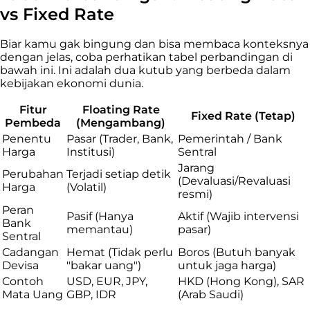
vs Fixed Rate
Biar kamu gak bingung dan bisa membaca konteksnya
dengan jelas, coba perhatikan tabel perbandingan di
bawah ini. Ini adalah dua kutub yang berbeda dalam
kebijakan ekonomi dunia.
Fitur
Floating Rate
Fixed Rate (Tetap)
Pembeda
(Mengambang)
Penentu
Pasar (Trader, Bank,
Pemerintah / Bank
Harga
Institusi)
Sentral
Jarang
Perubahan
Terjadi setiap detik
(Devaluasi/Revaluasi
Harga
(Volatil)
resmi)
Peran
Pasif (Hanya
Aktif (Wajib intervensi
Bank
memantau)
pasar)
Sentral
Cadangan
Hemat (Tidak perlu
Boros (Butuh banyak
Devisa
"bakar uang")
untuk jaga harga)
Contoh
USD, EUR, JPY,
HKD (Hong Kong), SAR
Mata Uang
GBP, IDR
(Arab Saudi)