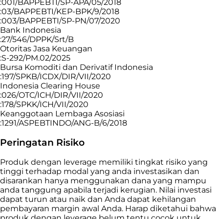
:001/BAPPEBTI/SP-APA/05/2018
:03/BAPPEBTI/KEP-BPK/9/2018
:003/BAPPEBTI/SP-PN/07/2020
Bank Indonesia
:27/546/DPPK/Srt/B
Otoritas Jasa Keuangan
:S-292/PM.02/2025
Bursa Komoditi dan Derivatif Indonesia
:197/SPKB/ICDX/DIR/VII/2020
Indonesia Clearing House
:026/OTC/ICH/DIR/VII/2020
:178/SPKK/ICH/VII/2020
Keanggotaan Lembaga Asosiasi
:1291/ASPEBTINDO/ANG-B/6/2018
Peringatan Risiko
Produk dengan leverage memiliki tingkat risiko yang
tinggi terhadap modal yang anda investasikan dan
disarankan hanya menggunakan dana yang mampu
anda tanggung apabila terjadi kerugian. Nilai investasi
dapat turun atau naik dan Anda dapat kehilangan
pembayaran margin awal Anda. Harap diketahui bahwa
produk dengan leverage belum tentu cocok untuk