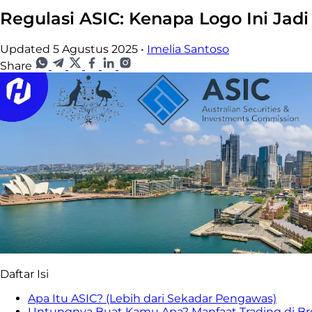
Regulasi ASIC: Kenapa Logo Ini Jad
Updated 5 Agustus 2025
•
Imelia Santoso
Share
Daftar Isi
Apa Itu ASIC? (Lebih dari Sekadar Pengawas)
Untungnya Buat Kamu Apa? Manfaat Trading di Bro