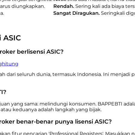
harus diungkapkan.
Rendah.
Sering kali ada biaya ter
a.
Sangat Diragukan.
Seringkali di
i ASIC
roker berlisensi ASIC?
nghitung
h dari seluruh dunia, termasuk Indonesia. Ini menjadi p
TI?
uan yang sama: melindungi konsumen. BAPPEBTI adalah r
tu atau keduanya adalah langkah yang bijak.
ker benar-benar punya lisensi ASIC?
an fitur pencarian 'Professional Registers'. Masukkan