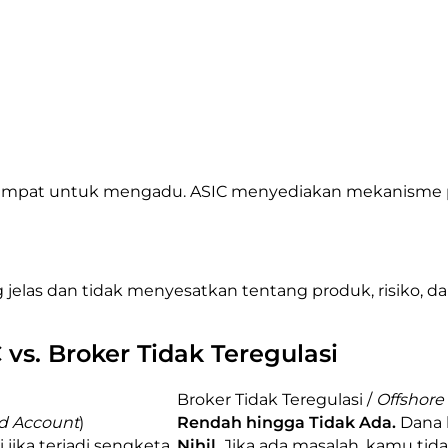
tempat untuk mengadu. ASIC menyediakan mekanisme pen
 jelas dan tidak menyesatkan tentang produk, risiko, d
vs. Broker Tidak Teregulasi
Broker Tidak Teregulasi /
Offshore
d Account
)
Rendah hingga Tidak Ada.
Dana 
jika terjadi sengketa.
Nihil.
Jika ada masalah, kamu ti