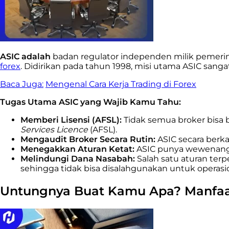
ASIC adalah
badan regulator independen milik pemerint
forex
. Didirikan pada tahun 1998, misi utama ASIC sangat
Baca Juga:
Mengenal Cara Kerja Trading di Forex
Tugas Utama ASIC yang Wajib Kamu Tahu:
Memberi Lisensi (AFSL):
Tidak semua broker bisa 
Services Licence
(AFSL).
Mengaudit Broker Secara Rutin:
ASIC secara berka
Menegakkan Aturan Ketat:
ASIC punya wewenang 
Melindungi Dana Nasabah:
Salah satu aturan ter
sehingga tidak bisa disalahgunakan untuk operasi
Untungnya Buat Kamu Apa? Manfaat 