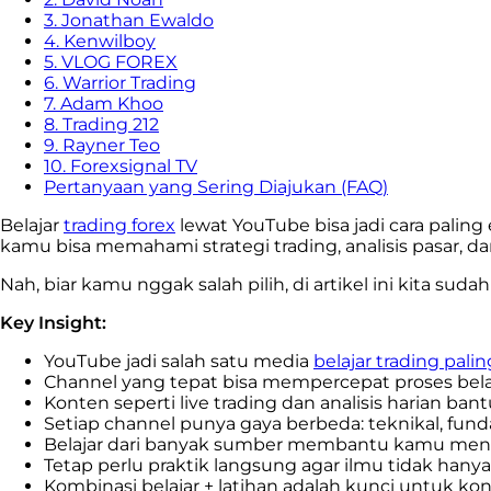
3. Jonathan Ewaldo
4. Kenwilboy
5. VLOG FOREX
6. Warrior Trading
7. Adam Khoo
8. Trading 212
9. Rayner Teo
10. Forexsignal TV
Pertanyaan yang Sering Diajukan (FAQ)
Belajar
trading forex
lewat YouTube bisa jadi cara palin
kamu bisa memahami strategi trading, analisis pasar, dan
Nah, biar kamu nggak salah pilih, di artikel ini kita su
Key Insight:
YouTube jadi salah satu media
belajar trading pali
Channel yang tepat bisa mempercepat proses belaja
Konten seperti live trading dan analisis harian b
Setiap channel punya gaya berbeda: teknikal, fun
Belajar dari banyak sumber membantu kamu m
Tetap perlu praktik langsung agar ilmu tidak hanya 
Kombinasi belajar + latihan adalah kunci untuk ko