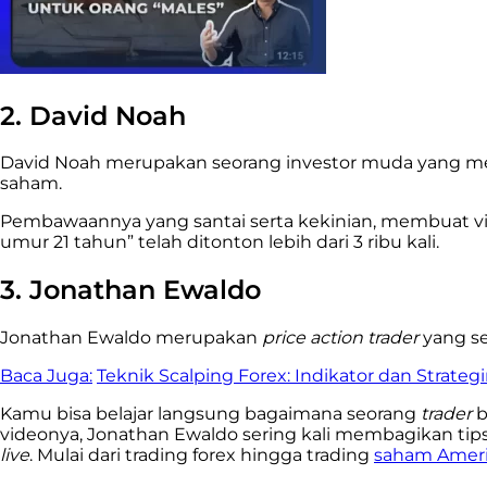
2. David Noah
David Noah merupakan seorang investor muda yang 
saham.
Pembawaannya yang santai serta kekinian, membuat vid
umur 21 tahun” telah ditonton lebih dari 3 ribu kali.
3. Jonathan Ewaldo
Jonathan Ewaldo merupakan
price action trader
yang s
Baca Juga:
Teknik Scalping Forex: Indikator dan Strateg
Kamu bisa belajar langsung bagaimana seorang
trader
b
videonya, Jonathan Ewaldo sering kali membagikan tips
live
. Mulai dari trading forex hingga trading
saham Amer