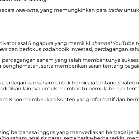
secara
real-time
, yang memungkinkan para
trader
untuk
ivator asal Singapura yang memiliki
channel
YouTube t
bers
dan berfokus pada topik investasi, perdagangan sa
dan perdagangan saham yang telah membantunya sukses 
an penghematan, serta memberikan saran tentang bag
erdagangan saham untuk berbicara tentang strategi 
endidikan lainnya untuk membantu pemula belajar tent
dam Khoo memberikan konten yang informatif dan berman
sing berbahasa inggris yang menyediakan berbagai jeni
ding
saham, analisis pasar, serta berita-berita terkini 