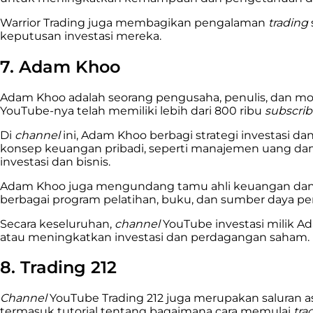
Warrior Trading juga membagikan pengalaman
trading
keputusan investasi mereka.
7. Adam Khoo
Adam Khoo adalah seorang pengusaha, penulis, dan mot
YouTube-nya telah memiliki lebih dari 800 ribu
subscri
Di
channel
ini, Adam Khoo berbagi strategi investasi 
konsep keuangan pribadi, seperti manajemen uang d
investasi dan bisnis.
Adam Khoo juga mengundang tamu ahli keuangan dan p
berbagai program pelatihan, buku, dan sumber daya p
Secara keseluruhan,
channel
YouTube investasi milik A
atau meningkatkan investasi dan perdagangan saham.
8. Trading 212
Channel
YouTube Trading 212 juga merupakan saluran a
termasuk tutorial tentang bagaimana cara memulai
tra