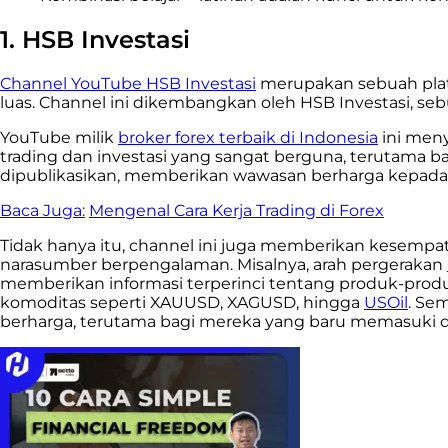
1. HSB Investasi
Channel YouTube HSB Investasi
merupakan sebuah platf
luas. Channel ini dikembangkan oleh HSB Investasi, se
YouTube milik
broker forex terbaik di Indonesia
ini meny
trading dan investasi yang sangat berguna, terutama ba
dipublikasikan, memberikan wawasan berharga kepada
Baca Juga:
Mengenal Cara Kerja Trading di Forex
Tidak hanya itu, channel ini juga memberikan kesemp
narasumber berpengalaman. Misalnya, arah pergerakan
memberikan informasi terperinci tentang produk-produk
komoditas seperti XAUUSD, XAGUSD, hingga
USOil
. Se
berharga, terutama bagi mereka yang baru memasuki du