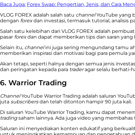
Baca Juga:
Forex Swap: Pengertian, Jenis, dan Cara Me
VLOG FOREX adalah salah satu
channel
YouTube yang be
dengan
forex
dan investasi, termasuk tutorial, analisis 
Salah satu kelebihan dari VLOG FOREX adalah pembua
pasar
forex
dan dapat memberikan tips dan saran yang
Selain itu,
channel
ini juga sering mengundang tamu ah
memberikan inspirasi dan motivasi bagi para pemula ya
Akan tetapi, seperti halnya dengan semua jenis investas
dan peringatan kepada para
trader
agar selalu berhati-h
6. Warrior Trading
Channel
YouTube Warrior Trading adalah saluran YouTub
juta
subscribers
dan telah ditonton hampir 90 juta kali.
Di saluran YouTube Warrior Trading, kamu dapat mene
trading
saham lainnya. Ada juga video yang membahas 
Saluran ini menyediakan konten edukatif yang berk
untuk meningkatkan kemampuan dan pengetahuan d