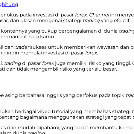
nghitung
rfokus pada investasi di pasar
forex
.
Channel
ini menye
pasar, dan ulasan mengenai strategi
trading
yang efektif.
t kontennya yang cukup berpengalaman di dunia
tradin
 bermanfaat bagi kamu.
li dan
trader
sukses untuk memberikan wawasan dan 
ng ingin memulai investasi di pasar
forex
.
i,
trading
di pasar
forex
juga memiliki risiko yang tinggi
ati dan tidak mengambil risiko yang terlalu besar.
e asing berbahasa inggris yang berfokus pada topik
tra
mukan berbagai video tutorial yang membahas strategi
tentang bagaimana menggunakan strategi yang tepat be
ualitas dan mudah dipahami, yang dapat membantu ka
alam dunia
trading
.