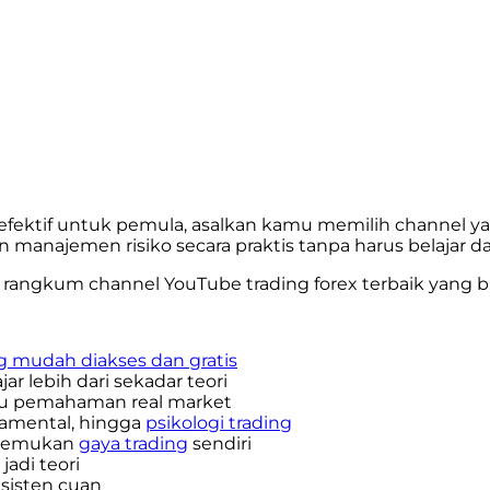
g efektif untuk pemula, asalkan kamu memilih channel y
 manajemen risiko secara praktis tanpa harus belajar dar
dah rangkum channel YouTube trading forex terbaik yang b
ng mudah diakses dan gratis
r lebih dari sekadar teori
antu pemahaman real market
damental, hingga
psikologi trading
enemukan
gaya trading
sendiri
jadi teori
nsisten cuan