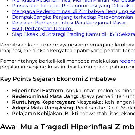
Proses dan Tahapan Redenominasi yang Dilakuka
Mengapa Redenominasi di Zimbabwe Berujung K
Dampak Jangka Panjang terhadap Perekonomian
Pelajaran Berharga untuk Para Pengamat Pasar
FAQ (Pertanyaan Umum)
Siap Eksekusi Strategi Trading Kamu di HSB Sekar
Pernahkah kamu membayangkan memegang lembaran uan
imajinasi, melainkan kenyataan pahit yang pernah terja
Pemerintahnya berkali-kali mencoba melakukan
reden
perjalanan panjang krisis ini biar kamu makin paham di
Key Points Sejarah Ekonomi Zimbabwe
Hiperinflasi Ekstrem:
Angka inflasi melonjak hingg
Redenominasi Mata Uang:
Upaya pemerintah unt
Runtuhnya Kepercayaan:
Masyarakat kehilangan 
Adopsi Mata Uang Asing:
Peralihan ke Dolar AS dan
Pelajaran Kebijakan:
Bukti bahwa stabilisasi ekon
Awal Mula Tragedi Hiperinflasi Zi