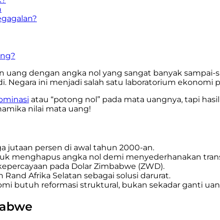
n
egagalan?
ang?
g dengan angka nol yang sangat banyak sampai-sampa
di. Negara ini menjadi salah satu laboratorium ekonomi 
ominasi
atau “potong nol” pada mata uangnya, tapi hasiln
namika nilai mata uang!
a jutaan persen di awal tahun 2000-an.
uk menghapus angka nol demi menyederhanakan trans
kepercayaan pada Dolar Zimbabwe (ZWD).
 Rand Afrika Selatan sebagai solusi darurat.
omi butuh reformasi struktural, bukan sekadar ganti uan
mbabwe