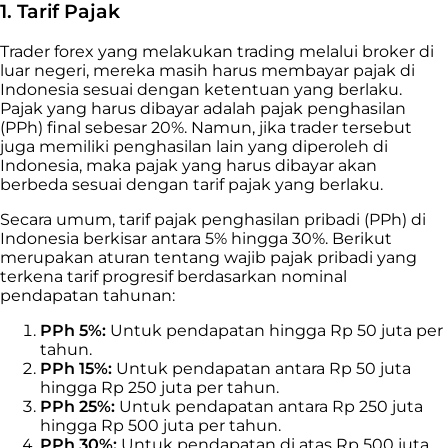
1. Tarif Pajak
Trader
forex yang melakukan
trading
melalui broker di
luar negeri, mereka masih harus membayar pajak di
Indonesia sesuai dengan ketentuan yang berlaku.
Pajak yang harus dibayar adalah pajak penghasilan
(PPh) final sebesar 20%. Namun, jika
trader
tersebut
juga memiliki penghasilan lain yang diperoleh di
Indonesia, maka pajak yang harus dibayar akan
berbeda sesuai dengan tarif pajak yang berlaku.
Secara umum, tarif pajak penghasilan pribadi (PPh) di
Indonesia berkisar antara 5% hingga 30%.
Berikut
merupakan aturan tentang wajib pajak pribadi yang
terkena tarif progresif berdasarkan nominal
pendapatan tahunan:
PPh 5%:
Untuk pendapatan hingga Rp 50 juta per
tahun.
PPh 15%:
Untuk pendapatan antara Rp 50 juta
hingga Rp 250 juta per tahun.
PPh 25%:
Untuk pendapatan antara Rp 250 juta
hingga Rp 500 juta per tahun.
PPh 30%:
Untuk pendapatan di atas Rp 500 juta