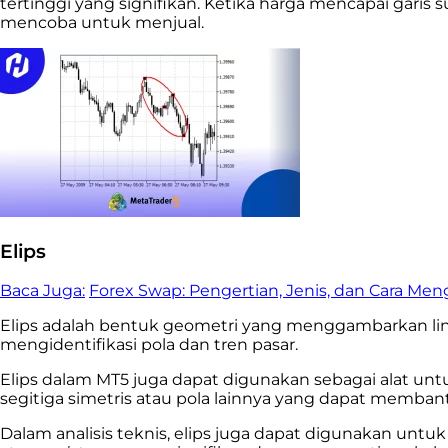
tertinggi yang signifikan. Ketika harga mencapai gari
mencoba untuk menjual.
Elips
Baca Juga:
Forex Swap: Pengertian, Jenis, dan Cara Me
Elips adalah bentuk geometri yang menggambarkan lingk
mengidentifikasi pola dan tren pasar.
Elips dalam MT5 juga dapat digunakan sebagai alat u
segitiga simetris atau pola lainnya yang dapat memban
Dalam analisis teknis, elips juga dapat digunakan untuk