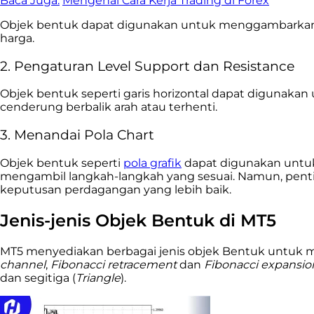
Baca Juga:
Mengenal Cara Kerja Trading di Forex
Objek bentuk dapat digunakan untuk menggambarkan po
harga.
2. Pengaturan Level Support dan Resistance
Objek bentuk seperti garis horizontal dapat digunakan
cenderung berbalik arah atau terhenti.
3. Menandai Pola Chart
Objek bentuk seperti
pola grafik
dapat digunakan untuk 
mengambil langkah-langkah yang sesuai. Namun, pentin
keputusan perdagangan yang lebih baik.
Jenis-jenis Objek Bentuk di MT5
MT5 menyediakan berbagai jenis objek Bentuk untuk mem
channel
,
Fibonacci
retracement
dan
Fibonacci
expansio
dan segitiga (
Triangle
).