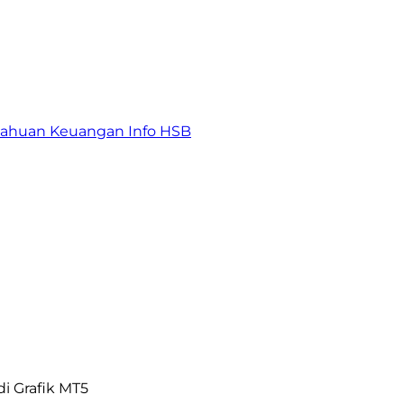
tahuan Keuangan
Info HSB
i Grafik MT5