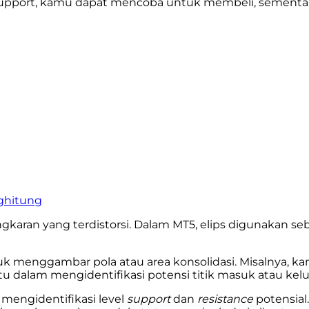
s support, kamu dapat mencoba untuk membeli, sementar
nghitung
aran yang terdistorsi. Dalam MT5, elips digunakan seb
ntuk menggambar pola atau area konsolidasi. Misalnya
tu dalam mengidentifikasi potensi titik masuk atau kel
 mengidentifikasi level
support
dan
resistance
potensial