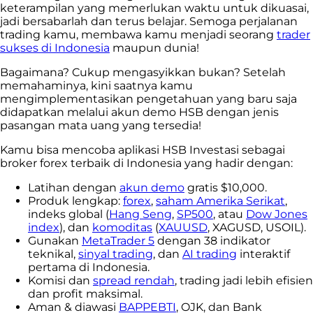
keterampilan yang memerlukan waktu untuk dikuasai,
jadi bersabarlah dan terus belajar. Semoga perjalanan
trading kamu, membawa kamu menjadi seorang
trader
sukses di Indonesia
maupun dunia!
Bagaimana? Cukup mengasyikkan bukan? Setelah
memahaminya, kini saatnya kamu
mengimplementasikan pengetahuan yang baru saja
didapatkan melalui akun demo HSB dengan jenis
pasangan mata uang yang tersedia!
Kamu bisa mencoba aplikasi HSB Investasi sebagai
broker forex terbaik di Indonesia yang hadir dengan:
Latihan dengan
akun demo
gratis $10,000.
Produk lengkap:
forex
,
saham Amerika Serikat
,
indeks global (
Hang Seng
,
SP500
, atau
Dow Jones
index
), dan
komoditas
(
XAUUSD
, XAGUSD, USOIL).
Gunakan
MetaTrader 5
dengan 38 indikator
teknikal,
sinyal trading
, dan
AI trading
interaktif
pertama di Indonesia.
Komisi dan
spread rendah
, trading jadi lebih efisien
dan profit maksimal.
Aman & diawasi
BAPPEBTI
, OJK, dan Bank