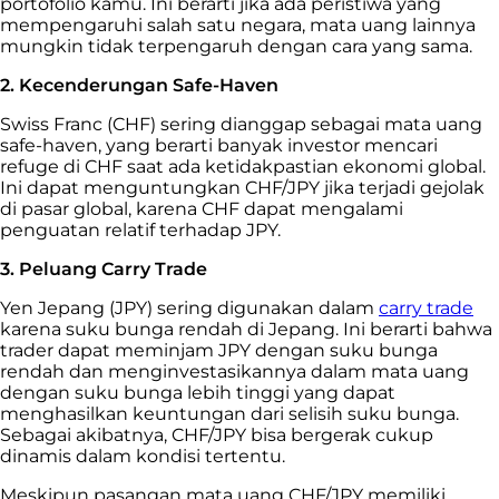
portofolio kamu. Ini berarti jika ada peristiwa yang
mempengaruhi salah satu negara, mata uang lainnya
mungkin tidak terpengaruh dengan cara yang sama.
2. Kecenderungan Safe-Haven
Swiss Franc (CHF) sering dianggap sebagai mata uang
safe-haven, yang berarti banyak investor mencari
refuge di CHF saat ada ketidakpastian ekonomi global.
Ini dapat menguntungkan CHF/JPY jika terjadi gejolak
di pasar global, karena CHF dapat mengalami
penguatan relatif terhadap JPY.
3. Peluang Carry Trade
Yen Jepang (JPY) sering digunakan dalam
carry trade
karena suku bunga rendah di Jepang. Ini berarti bahwa
trader dapat meminjam JPY dengan suku bunga
rendah dan menginvestasikannya dalam mata uang
dengan suku bunga lebih tinggi yang dapat
menghasilkan keuntungan dari selisih suku bunga.
Sebagai akibatnya, CHF/JPY bisa bergerak cukup
dinamis dalam kondisi tertentu.
Meskipun pasangan mata uang CHF/JPY memiliki