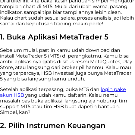
Di artikel ini, kita bakal kasih panduan simpel mengatur
tampilan chart di MT5. Mulai dari ubah warna, pasang
indikator, sampai tips biar tampilannya lebih clean.
Kalau chart sudah sesuai selera, proses analisis jadi lebih
santai dan keputusan trading makin pede!
1. Buka Aplikasi MetaTrader 5
Sebelum mulai, pastiin kamu udah download dan
install MetaTrader 5 (MT5) di perangkatmu. Kamu bisa
ambil aplikasinya gratis di situs resmi MetaQuotes, Play
Store, atau langsung dari broker pilihanmu. Kalau mau
yang terpercaya, HSB Investasi juga punya MetaTrader
5 yang bisa langsung kamu unduh.
Setelah aplikasi terpasang, buka MT5 dan
login pake
akun HSB
yang udah kamu daftarin. Kalau nemu
masalah pas buka aplikasi, langsung aja hubungi tim
support MT5 atau tim HSB buat dapetin bantuan.
Simpel, kan?
2. Pilih Instrumen Keuangan