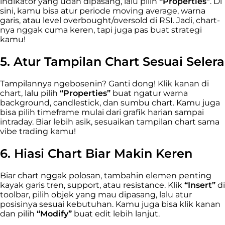
indikator yang udah dipasang, lalu pilih
“Properties”
. Di
sini, kamu bisa atur periode moving average, warna
garis, atau level overbought/oversold di RSI. Jadi, chart-
nya nggak cuma keren, tapi juga pas buat strategi
kamu!
5. Atur Tampilan Chart Sesuai Selera
Tampilannya ngebosenin? Ganti dong! Klik kanan di
chart, lalu pilih
“Properties”
buat ngatur warna
background, candlestick, dan sumbu chart. Kamu juga
bisa pilih timeframe mulai dari grafik harian sampai
intraday. Biar lebih asik, sesuaikan tampilan chart sama
vibe trading kamu!
6. Hiasi Chart Biar Makin Keren
Biar chart nggak polosan, tambahin elemen penting
kayak garis tren, support, atau resistance. Klik
“Insert”
di
toolbar, pilih objek yang mau dipasang, lalu atur
posisinya sesuai kebutuhan. Kamu juga bisa klik kanan
dan pilih
“Modify”
buat edit lebih lanjut.