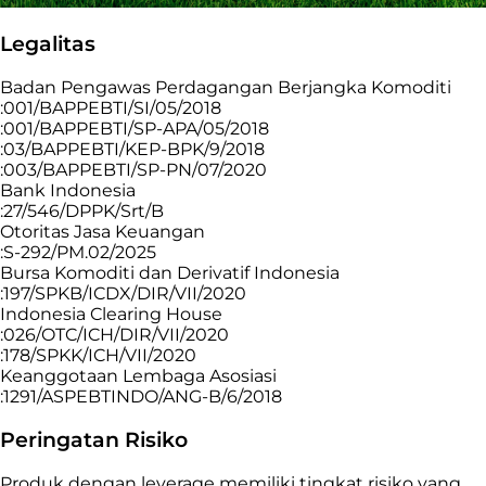
Legalitas
Badan Pengawas Perdagangan Berjangka Komoditi
:001/BAPPEBTI/SI/05/2018
:001/BAPPEBTI/SP-APA/05/2018
:03/BAPPEBTI/KEP-BPK/9/2018
:003/BAPPEBTI/SP-PN/07/2020
Bank Indonesia
:27/546/DPPK/Srt/B
Otoritas Jasa Keuangan
:S-292/PM.02/2025
Bursa Komoditi dan Derivatif Indonesia
:197/SPKB/ICDX/DIR/VII/2020
Indonesia Clearing House
:026/OTC/ICH/DIR/VII/2020
:178/SPKK/ICH/VII/2020
Keanggotaan Lembaga Asosiasi
:1291/ASPEBTINDO/ANG-B/6/2018
Peringatan Risiko
Produk dengan leverage memiliki tingkat risiko yang