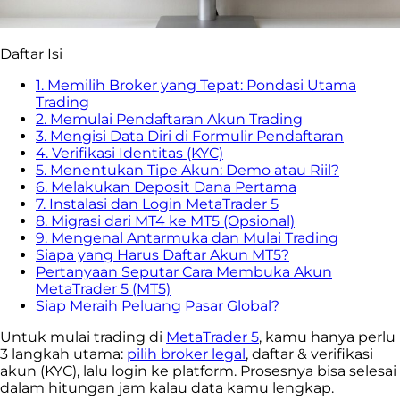
Daftar Isi
1. Memilih Broker yang Tepat: Pondasi Utama
Trading
2. Memulai Pendaftaran Akun Trading
3. Mengisi Data Diri di Formulir Pendaftaran
4. Verifikasi Identitas (KYC)
5. Menentukan Tipe Akun: Demo atau Riil?
6. Melakukan Deposit Dana Pertama
7. Instalasi dan Login MetaTrader 5
8. Migrasi dari MT4 ke MT5 (Opsional)
9. Mengenal Antarmuka dan Mulai Trading
Siapa yang Harus Daftar Akun MT5?
Pertanyaan Seputar Cara Membuka Akun
MetaTrader 5 (MT5)
Siap Meraih Peluang Pasar Global?
Untuk mulai trading di
MetaTrader 5
, kamu hanya perlu
3 langkah utama:
pilih broker legal
, daftar & verifikasi
akun (KYC), lalu login ke platform. Prosesnya bisa selesai
dalam hitungan jam kalau data kamu lengkap.