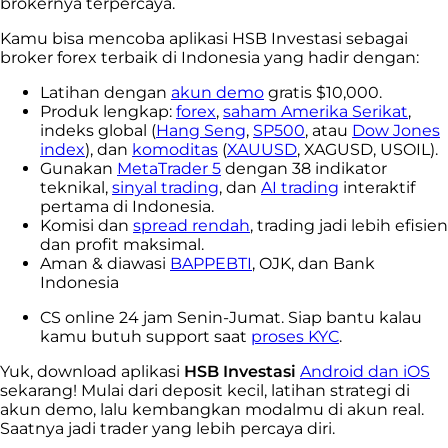
brokernya terpercaya.
Kamu bisa mencoba aplikasi HSB Investasi sebagai
broker forex terbaik di Indonesia yang hadir dengan:
Latihan dengan
akun demo
gratis $10,000.
Produk lengkap:
forex
,
saham Amerika Serikat
,
indeks global (
Hang Seng
,
SP500
, atau
Dow Jones
index
), dan
komoditas
(
XAUUSD
, XAGUSD, USOIL).
Gunakan
MetaTrader 5
dengan 38 indikator
teknikal,
sinyal trading
, dan
AI trading
interaktif
pertama di Indonesia.
Komisi dan
spread rendah
, trading jadi lebih efisien
dan profit maksimal.
Aman & diawasi
BAPPEBTI
, OJK, dan Bank
Indonesia
CS online 24 jam Senin-Jumat. Siap bantu kalau
kamu butuh support saat
proses KYC
.
Yuk, download aplikasi
HSB Investasi
Android dan iOS
sekarang! Mulai dari deposit kecil, latihan strategi di
akun demo, lalu kembangkan modalmu di akun real.
Saatnya jadi trader yang lebih percaya diri.