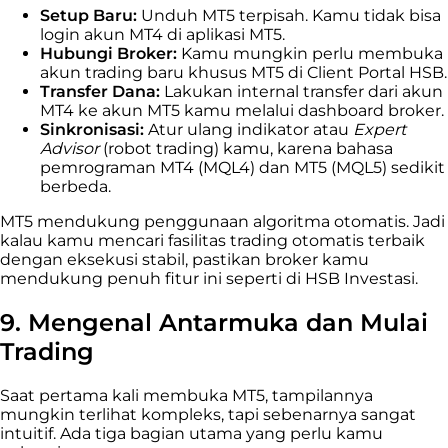
Setup Baru:
Unduh MT5 terpisah. Kamu tidak bisa
login akun MT4 di aplikasi MT5.
Hubungi Broker:
Kamu mungkin perlu membuka
akun trading baru khusus MT5 di Client Portal HSB.
Transfer Dana:
Lakukan internal transfer dari akun
MT4 ke akun MT5 kamu melalui dashboard broker.
Sinkronisasi:
Atur ulang indikator atau
Expert
Advisor
(robot trading) kamu, karena bahasa
pemrograman MT4 (MQL4) dan MT5 (MQL5) sedikit
berbeda.
MT5 mendukung penggunaan algoritma otomatis. Jadi
kalau kamu mencari fasilitas trading otomatis terbaik
dengan eksekusi stabil, pastikan broker kamu
mendukung penuh fitur ini seperti di HSB Investasi.
9. Mengenal Antarmuka dan Mulai
Trading
Saat pertama kali membuka MT5, tampilannya
mungkin terlihat kompleks, tapi sebenarnya sangat
intuitif. Ada tiga bagian utama yang perlu kamu