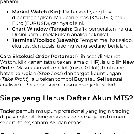
pahami:
Market Watch (Kiri):
Daftar aset yang bisa
diperdagangkan. Mau cari emas (XAUUSD) atau
Euro (EURUSD), carinya di sini.
Chart Window (Tengah):
Grafik pergerakan harga.
Di sini kamu melakukan analisa teknikal.
Terminal/Toolbox (Bawah):
Tempat melihat saldo,
ekuitas, dan posisi trading yang sedang berjalan.
Cara Eksekusi Order Pertama:
Pilih aset di Market
Watch, klik kanan (atau tekan lama di HP), lalu pilih
New
Order
. Masukkan volume lot (misal 0.1 lot), tentukan
batas kerugian (
Stop Loss
) dan target keuntungan
(
Take Profit
), lalu tekan tombol
Buy
atau
Sell
sesuai
analisamu. Selamat, kamu resmi menjadi trader!
Siapa yang Harus Daftar Akun MT5?
Trader pemula maupun profesional yang ingin trading
di pasar global dengan akses ke berbagai instrumen
seperti forex, saham AS, dan emas.