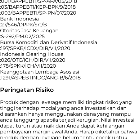
:001/BAPPEBTI/SP-APA/05/2018
:03/BAPPEBTI/KEP-BPK/9/2018
:003/BAPPEBTI/SP-PN/07/2020
Bank Indonesia
:27/546/DPPK/Srt/B
Otoritas Jasa Keuangan
:S-292/PM.02/2025
Bursa Komoditi dan Derivatif Indonesia
:197/SPKB/ICDX/DIR/VII/2020
Indonesia Clearing House
:026/OTC/ICH/DIR/VII/2020
:178/SPKK/ICH/VII/2020
Keanggotaan Lembaga Asosiasi
:1291/ASPEBTINDO/ANG-B/6/2018
Peringatan Risiko
Produk dengan leverage memiliki tingkat risiko yang
tinggi terhadap modal yang anda investasikan dan
disarankan hanya menggunakan dana yang mampu
anda tanggung apabila terjadi kerugian. Nilai investasi
dapat turun atau naik dan Anda dapat kehilangan
pembayaran margin awal Anda. Harap diketahui bahwa
produk dengan leverage belum tentu cocok untuk