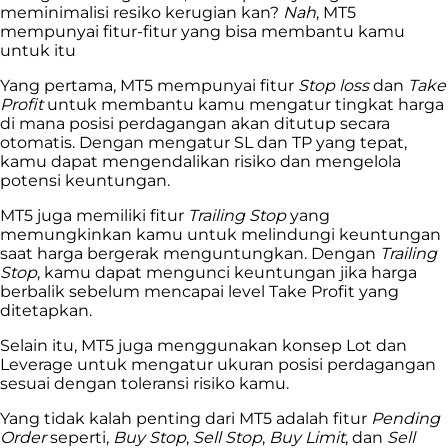
meminimalisi resiko kerugian kan?
Nah
, MT5
mempunyai fitur-fitur yang bisa membantu kamu
untuk itu
Yang pertama, MT5 mempunyai fitur
Stop loss
dan
Take
Profit
untuk membantu kamu mengatur tingkat harga
di mana posisi perdagangan akan ditutup secara
otomatis. Dengan mengatur SL dan TP yang tepat,
kamu dapat mengendalikan risiko dan mengelola
potensi keuntungan.
MT5 juga memiliki fitur
Trailing Stop
yang
memungkinkan kamu untuk melindungi keuntungan
saat harga bergerak menguntungkan. Dengan
Trailing
Stop
, kamu dapat mengunci keuntungan jika harga
berbalik sebelum mencapai level Take Profit yang
ditetapkan.
Selain itu, MT5 juga menggunakan konsep Lot dan
Leverage untuk mengatur ukuran posisi perdagangan
sesuai dengan toleransi risiko kamu.
Yang tidak kalah penting dari MT5 adalah fitur
Pending
Order
seperti,
Buy Stop
,
Sell Stop
,
Buy Limit
, dan
Sell