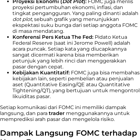
Proyeksi Ekonomi (
Dot Plot
):
FOMC juga merilis
proyeksi pertumbuhan ekonomi, inflasi, dan
tingkat pengangguran. Yang paling dinanti adalah
dot plot
, sebuah grafik yang menunjukkan
ekspektasi suku bunga dari setiap anggota FOMC
di masa mendatang.
Konferensi Pers Ketua The Fed:
Pidato Ketua
Federal Reserve (saat ini Jerome Powell) adalah
acara puncak. Setiap kata yang diucapkannya
sangat dicermati karena bisa memberikan
petunjuk yang lebih rinci dan menggerakkan
pasar dengan cepat.
Kebijakan Kuantitatif:
FOMC juga bisa membahas
kebijakan lain, seperti pembelian atau penjualan
aset (Quantitative Easing/QE atau Quantitative
Tightening/QT), yang bertujuan untuk mengontrol
likuiditas pasar.
Setiap komunikasi dari FOMC ini memiliki dampak
langsung, dan para
trader
menggunakannya untuk
memprediksi arah pasar dan mengelola risiko.
Dampak Langsung FOMC terhadap