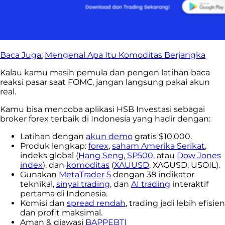
Baca Juga:
Mengenal Apa Itu Komoditas Berjangka
Kalau kamu masih pemula dan pengen latihan baca
reaksi pasar saat FOMC, jangan langsung pakai akun
real.
Kamu bisa mencoba aplikasi HSB Investasi sebagai
broker forex terbaik di Indonesia yang hadir dengan:
Latihan dengan
akun demo
gratis $10,000.
Produk lengkap:
forex
,
saham Amerika Serikat
,
indeks global (
Hang Seng
,
SP500
, atau
Dow Jones
index
), dan
komoditas
(
XAUUSD
, XAGUSD, USOIL).
Gunakan
MetaTrader 5
dengan 38 indikator
teknikal,
sinyal trading
, dan
AI trading
interaktif
pertama di Indonesia.
Komisi dan
spread rendah
, trading jadi lebih efisien
dan profit maksimal.
Aman & diawasi
BAPPEBTI