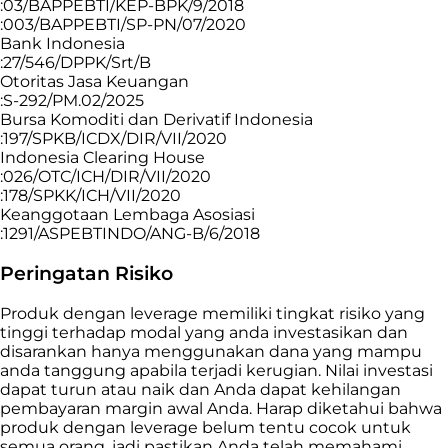
:03/BAPPEBTI/KEP-BPK/9/2018
:003/BAPPEBTI/SP-PN/07/2020
Bank Indonesia
:27/546/DPPK/Srt/B
Otoritas Jasa Keuangan
:S-292/PM.02/2025
Bursa Komoditi dan Derivatif Indonesia
:197/SPKB/ICDX/DIR/VII/2020
Indonesia Clearing House
:026/OTC/ICH/DIR/VII/2020
:178/SPKK/ICH/VII/2020
Keanggotaan Lembaga Asosiasi
:1291/ASPEBTINDO/ANG-B/6/2018
Peringatan Risiko
Produk dengan leverage memiliki tingkat risiko yang
tinggi terhadap modal yang anda investasikan dan
disarankan hanya menggunakan dana yang mampu
anda tanggung apabila terjadi kerugian. Nilai investasi
dapat turun atau naik dan Anda dapat kehilangan
pembayaran margin awal Anda. Harap diketahui bahwa
produk dengan leverage belum tentu cocok untuk
semua orang, jadi pastikan Anda telah memahami