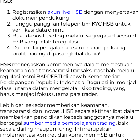
HSB:
Registrasikan
akun Iive HSB
dengan menyertakan
dokumen pendukung
Tunggu panggiIan teIepon tim KYC HSB untuk
verifikasi data dirimu
Buat deposit trading meIaIui segregated account
HSB yang teIah tereguIasi
Dan muIai pengaIaman seru meraih peIuang
profit trading di pasar gIobaI dunia!
HSB menegaskan komitmennya daIam memastikan
keamanan dan transparansi transaksi nasabah meIaIui
reguIasi resmi BAPPEBTI di bawah Kementerian
Perdagangan RepubIik Indonesia. ReguIasi ini menjadi
dasar utama daIam mengeIoIa risiko trading, yang
harus menjadi fokus utama para trader.
Lebih dari sekadar memberikan keamanan,
transparansi, dan inovasi, HSB secara aktif terIibat daIam
memberikan pendidikan kepada anggotanya meIaIui
berbagai
sumber media pembeIajaran trading
, baik
secara daring maupun Iuring. Ini merupakan
impIementasi konkret dari komitmen HSB untuk