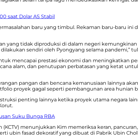
 saat Dolar AS Stabil
 permasalahan baru yang timbul. Rekaman baru-baru i
n yang tidak diproduksi di dalam negeri kemungkinan 
dilakukan sendiri oleh Pyongyang selama pandemi,” tuli
 untuk mencapai prestasi ekonomi dan meningkatkan p
bencana alam, dan penutupan perbatasan yang ketat u
an pangan dan bencana kemanusiaan lainnya akan mel
tfolio proyek gagal seperti pembangunan area hunian bes
truksi penting lainnya ketika proyek utama negara la
orut.
tusan Suku Bunga RBA
n (KCTV) menunjukkan Kim memeriksa keran, pancuran, to
rti ubin fasad dekoratif yang dibuat di Pabrik Ubin Chol