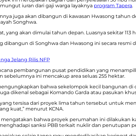
mungut iuran dari gaji warga layaknya
program Tapera
.
innya juga akan dibangun di kawasan Hwasong tahun d
ilayah Songhwa.
 yang akan dimulai tahun depan. Luasnya sekitar 113 h
dibangun di Songhwa dan Hwasong ini secara resmi dibe
ga Jelang Rilis NFP
ncana pembangunan pusat pendidikan yang menampilkan
ebelumnya ini mencakup area seluas 255 hektar.
a mengungkapkan bahwa sekelompok kecil bangunan di d
ang juga dikenal sebagai Komando Garda atau pasukan kh
yang tersisa dari proyek lima tahun tersebut untuk m
yang kuat,” menurut KCNA.
 mengatakan bahwa proyek perumahan ini dilakukan ka
g menghadapi sanksi PBB terkait nuklir dan penutupan 
ahagiakan selain tanpa ragu mendedikasikan keringat 