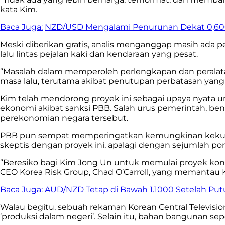
kata Kim.
Baca Juga:
NZD/USD Mengalami Penurunan Dekat 0,6000
Meski diberikan gratis, analis menganggap masih ada
lalu lintas pejalan kaki dan kendaraan yang pesat.
“Masalah dalam memperoleh perlengkapan dan peralata
masa lalu, terutama akibat penutupan perbatasan yang 
Kim telah mendorong proyek ini sebagai upaya nyata
ekonomi akibat sanksi PBB. Salah urus pemerintah, 
perekonomian negara tersebut.
PBB pun sempat memperingatkan kemungkinan kekurang
skeptis dengan proyek ini, apalagi dengan sejumlah por
“Beresiko bagi Kim Jong Un untuk memulai proyek kons
CEO Korea Risk Group, Chad O’Carroll, yang memantau K
Baca Juga:
AUD/NZD Tetap di Bawah 1.1000 Setelah Pu
Walau begitu, sebuah rekaman Korean Central Televisio
‘produksi dalam negeri’. Selain itu, bahan bangunan sepe