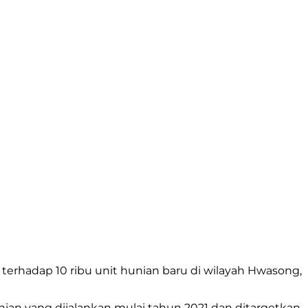
 terhadap 10 ribu unit hunian baru di wilayah Hwasong,
nian yang dijalankan mulai tahun 2021 dan ditargetkan