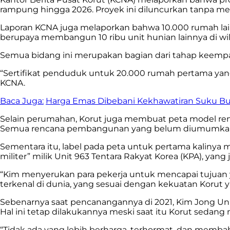
rampung hingga 2026. Proyek ini diluncurkan tanpa me
Laporan KCNA juga melaporkan bahwa 10.000 rumah la
berupaya membangun 10 ribu unit hunian lainnya di w
Semua bidang ini merupakan bagian dari tahap keempat,
“Sertifikat penduduk untuk 20.000 rumah pertama yang 
KCNA.
Baca Juga:
Harga Emas Dibebani Kekhawatiran Suku Bun
Selain perumahan, Korut juga membuat peta model re
Semua rencana pembangunan yang belum diumumkan s
Sementara itu, label pada peta untuk pertama kaliny
militer” milik Unit 963 Tentara Rakyat Korea (KPA), y
“Kim menyerukan para pekerja untuk mencapai tujuan 
terkenal di dunia, yang sesuai dengan kekuatan Korut 
Sebenarnya saat pencanangannya di 2021, Kim Jong Un
Hal ini tetap dilakukannya meski saat itu Korut sedan
“Tidak ada yang lebih berharga, terhormat, dan memb