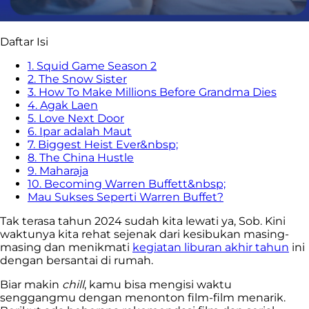
Daftar Isi
1. Squid Game Season 2
2. The Snow Sister
3. How To Make Millions Before Grandma Dies
4. Agak Laen
5. Love Next Door
6. Ipar adalah Maut
7. Biggest Heist Ever&nbsp;
8. The China Hustle
9. Maharaja
10. Becoming Warren Buffett&nbsp;
Mau Sukses Seperti Warren Buffet?
Tak terasa tahun 2024 sudah kita lewati ya, Sob. Kini
waktunya kita rehat sejenak dari kesibukan masing-
masing dan menikmati
kegiatan liburan akhir tahun
ini
dengan bersantai di rumah.
Biar makin
chill
, kamu bisa mengisi waktu
senggangmu dengan menonton film-film menarik.