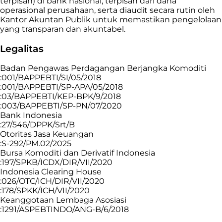
terpisah) di bank nasional, terpisah dari dana
operasional perusahaan, serta diaudit secara rutin oleh
Kantor Akuntan Publik untuk memastikan pengelolaan
yang transparan dan akuntabel.
Legalitas
Badan Pengawas Perdagangan Berjangka Komoditi
:001/BAPPEBTI/SI/05/2018
:001/BAPPEBTI/SP-APA/05/2018
:03/BAPPEBTI/KEP-BPK/9/2018
:003/BAPPEBTI/SP-PN/07/2020
Bank Indonesia
:27/546/DPPK/Srt/B
Otoritas Jasa Keuangan
:S-292/PM.02/2025
Bursa Komoditi dan Derivatif Indonesia
:197/SPKB/ICDX/DIR/VII/2020
Indonesia Clearing House
:026/OTC/ICH/DIR/VII/2020
:178/SPKK/ICH/VII/2020
Keanggotaan Lembaga Asosiasi
:1291/ASPEBTINDO/ANG-B/6/2018