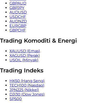
GBPAUD
GBPJPY
AUDUSD
USDCHF
AUDNZD
EURGBP
GBPCHF
Trading Komoditi & Energi
XAUUSD (Emas)
XAGUSD (Perak)
USOIL (Minyak)
Trading Indeks
HK50 (Hang Seng)
TECH100 (Nasdaq)
JPN225 (Nikkei)
DJI30 (Dow Jones)
SP500