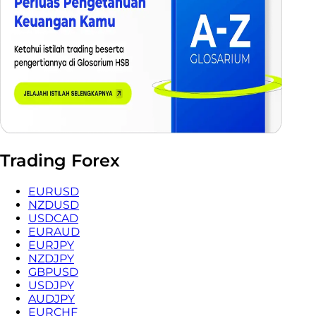
Trading Forex
EURUSD
NZDUSD
USDCAD
EURAUD
EURJPY
NZDJPY
GBPUSD
USDJPY
AUDJPY
EURCHF