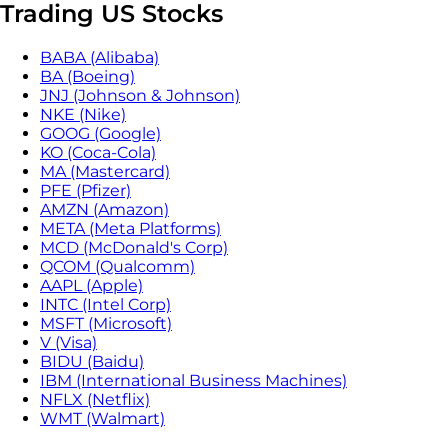
Trading US Stocks
BABA (Alibaba)
BA (Boeing)
JNJ (Johnson & Johnson)
NKE (Nike)
GOOG (Google)
KO (Coca-Cola)
MA (Mastercard)
PFE (Pfizer)
AMZN (Amazon)
META (Meta Platforms)
MCD (McDonald's Corp)
QCOM (Qualcomm)
AAPL (Apple)
INTC (Intel Corp)
MSFT (Microsoft)
V (Visa)
BIDU (Baidu)
IBM (International Business Machines)
NFLX (Netflix)
WMT (Walmart)