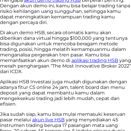
mengapa
akun demo trading HSB
berperan penting.
Dengan akun demo ini, kamu bisa belajar trading tanpa
risiko kehilangan uang sungguhan, sehingga kamu
dapat meningkatkan kemampuan trading kamu
dengan percaya diri.
Di akun demo HSB, secara otomatis kamu akan
diberikan dana virtual hingga $100,000 yang tentunya
bisa digunakan untuk mencoba beragam metode
trading, posisi, hingga melatih kemampuanmu dalam
menganalisa pergerakan tren pasar. Kamu bisa
memanfaatkan akun demo di
aplikasi trading HSB
yang
meraih penghargaan “The Most Innovative Broker 2022”
dari ICDX.
Aplikasi HSB Investasi juga mudah digunakan dengan
adanya fitur CS online 24 jam, talent board dan menu
deposit yang dapat membantu kamu dalam
mengeksekusi trading jadi lebih mudah, cepat dan
efisien.
Jika sudah siap, kamu bisa mulai memasuki keseruan
pasar melalui
akun live HSB
yang menyediakan 45
instrumen trading berupa 17 pasangan mata uang
forex, 20 saham AS terpopuler, 5 Indeks raksasa dunia,