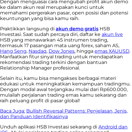
Dengan menguasai cara mengubah profit akun demo
ke dalam akun real merupakan kunci untuk
memahami pergerakan pasar, open posisi dan potensi
keuntungan yang bisa kamu raih.
Praktikkan langsung di
akun demo gratis
HSB
Investasi. Saat sudah percaya diri, daftar ke
akun live
HSB yang menawarkan 45 instrumen trading,
termasuk 17 pasangan mata uang forex, saham AS,
Hang Seng
,
Nasdaq
,
Dow Jones
, hingga
emas XAUUSD
.
Manfaatkan fitur sinyal trading untuk mendapatkan
rekomendasi trading terkini dengan bantuan
Relationship Manager profesional.
Selain itu, kamu bisa mengakses berbagai materi
edukasi untuk meningkatkan kemampuan tradingmu.
Dengan modal awal terjangkau mulai dari Rp600.000,
mulailah perjalanan trading emas kamu sekarang dan
raih peluang profit di pasar global!
Baca Juga:
Bullish Reversal Patterns: Penjelasan, Jenis,
dan Panduan Identifikasinya
Unduh aplikasi HSB Investasi sekarang di
Android dan