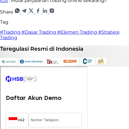
iOS
. Mulai perjalanan trading online sekarang!!
Share
Tag
#Trading
#Dasar Trading
#Elemen Trading
#Strategi
Trading
Teregulasi
Resmi
di Indonesia