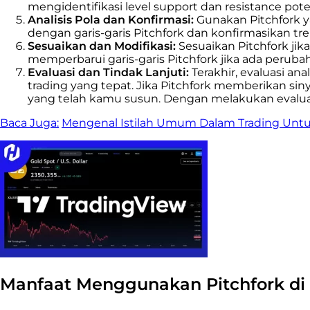
mengidentifikasi level support dan resistance poten
Analisis Pola dan Konfirmasi:
Gunakan Pitchfork y
dengan garis-garis Pitchfork dan konfirmasikan tr
Sesuaikan dan Modifikasi:
Sesuaikan Pitchfork ji
memperbarui garis-garis Pitchfork jika ada peruba
Evaluasi dan Tindak Lanjuti:
Terakhir, evaluasi a
trading yang tepat. Jika Pitchfork memberikan sin
yang telah kamu susun. Dengan melakukan evaluasi
Baca Juga:
Mengenal Istilah Umum Dalam Trading Unt
Manfaat Menggunakan Pitchfork di