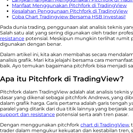
Manfaat Menggunakan Pitchfork di TradingView
Kesalahan Penggunaan Pitchfork di TradingView
Coba Chart Tradingview Bersama HSB Investasi!
Pada dunia trading, penggunaan alat analisis teknis
Salah satu alat yang sering digunakan oleh trader pro
resistance
potensial. Meskipun mungkin terlihat rumit 
digunakan dengan benar.
Dalam artikel ini, kita akan membahas secara mendala
analisis grafik. Mari kita jelajahi bersama cara memanf
baik. Ayo temukan bagaimana pitchfork bisa menjadi sah
Apa itu Pitchfork di TradingView?
Pitchfork dalam TradingView adalah alat analisis tekni
dasar yang dikenal sebagai pitchfork Andrews, yang dibuat 
dalam grafik harga. Garis pertama adalah garis tengah yan
paralel yang ditarik dari dua titik lainnya yang berjar
support dan resistance
potensial serta arah tren pasar.
Dengan menggunakan pitchfork
chart di TradingView
,
trader dalam mengukur kekuatan dan kestabilan tren, ser