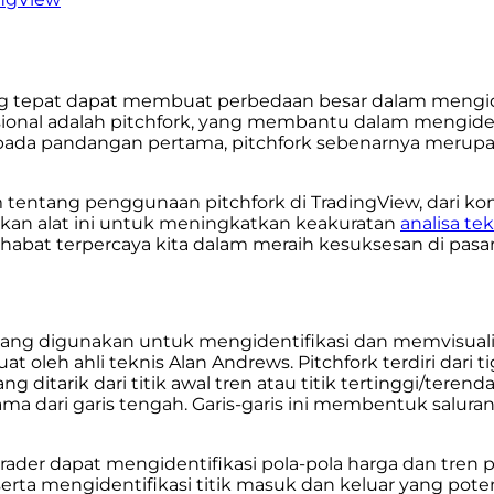
 yang tepat dapat membuat perbedaan besar dalam meng
fesional adalah pitchfork, yang membantu dalam mengide
pada pandangan pertama, pitchfork sebenarnya merupak
m tentang penggunaan pitchfork di TradingView, dari k
aatkan alat ini untuk meningkatkan keakuratan
analisa tek
abat terpercaya kita dalam meraih kesuksesan di pasar 
s yang digunakan untuk mengidentifikasi dan memvisualis
oleh ahli teknis Alan Andrews. Pitchfork terdiri dari tiga 
g ditarik dari titik awal tren atau titik tertinggi/terend
ak sama dari garis tengah. Garis-garis ini membentuk sa
 trader dapat mengidentifikasi pola-pola harga dan tren
ta mengidentifikasi titik masuk dan keluar yang potensi