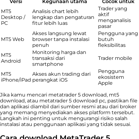
Versi
Kegunaan utama
Cocok untuk
Trader yang
MT5
Analisis chart lebih
aktif
Desktop /
lengkap dan pengaturan
menganalisis
PC
fitur lebih luas
pasar
Akses langsung lewat
Pengguna yang
MT5 Web
browser tanpa instalasi
butuh
penuh
fleksibilitas
Monitoring harga dan
MT5
transaksi dari
Trader mobile
Android
smartphone
Pengguna
MT5
Akses akun trading dari
ekosistem
iPhone/iPad
perangkat iOS
Apple
Jika kamu mencari metatrader 5 download, mt5
download, atau metatrader 5 download pc, pastikan file
dan aplikasi diambil dari sumber resmi atau dari broker
yang memang menyediakan akses platform tersebut.
Langkah ini penting untuk mengurangi risiko salah
instalasi atau penggunaan aplikasi yang tidak sesuai.
Cara download MetaTrader 5