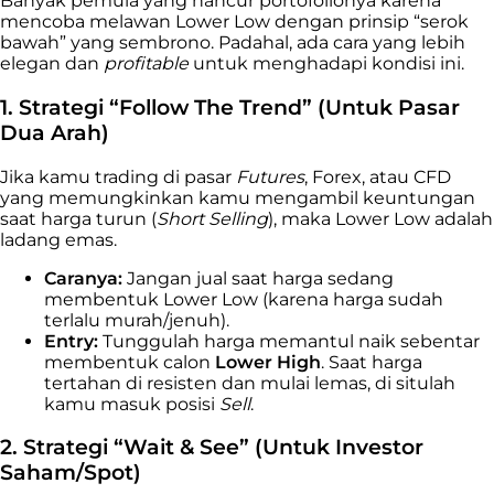
Banyak pemula yang hancur portofolionya karena
mencoba melawan Lower Low dengan prinsip “serok
bawah” yang sembrono. Padahal, ada cara yang lebih
elegan dan
profitable
untuk menghadapi kondisi ini.
1. Strategi “Follow The Trend” (Untuk Pasar
Dua Arah)
Jika kamu trading di pasar
Futures
, Forex, atau CFD
yang memungkinkan kamu mengambil keuntungan
saat harga turun (
Short Selling
), maka Lower Low adalah
ladang emas.
Caranya:
Jangan jual saat harga sedang
membentuk Lower Low (karena harga sudah
terlalu murah/jenuh).
Entry:
Tunggulah harga memantul naik sebentar
membentuk calon
Lower High
. Saat harga
tertahan di resisten dan mulai lemas, di situlah
kamu masuk posisi
Sell
.
2. Strategi “Wait & See” (Untuk Investor
Saham/Spot)