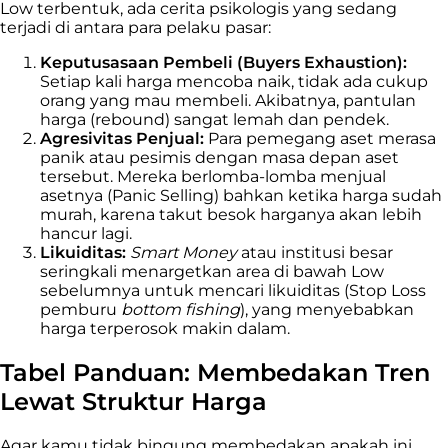
Low terbentuk, ada cerita psikologis yang sedang
terjadi di antara para pelaku pasar:
Keputusasaan Pembeli (Buyers Exhaustion):
Setiap kali harga mencoba naik, tidak ada cukup
orang yang mau membeli. Akibatnya, pantulan
harga (rebound) sangat lemah dan pendek.
Agresivitas Penjual:
Para pemegang aset merasa
panik atau pesimis dengan masa depan aset
tersebut. Mereka berlomba-lomba menjual
asetnya (Panic Selling) bahkan ketika harga sudah
murah, karena takut besok harganya akan lebih
hancur lagi.
Likuiditas:
Smart Money
atau institusi besar
seringkali menargetkan area di bawah Low
sebelumnya untuk mencari likuiditas (Stop Loss
pemburu
bottom fishing
), yang menyebabkan
harga terperosok makin dalam.
Tabel Panduan: Membedakan Tren
Lewat Struktur Harga
Agar kamu tidak bingung membedakan apakah ini