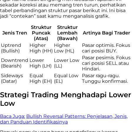
sekadar koreksi atau memang tren turun, perhatikan
tabel perbandingan struktur pasar berikut ini. Ini bisa
jadi “contekan” saat kamu menganalisis grafik.
Struktur
Struktur
Jenis Tren
Puncak
Lembah
Artinya Bagi Trader
(Atas)
(Bawah)
Uptrend
Higher
Higher
Pasar optimis. Fokus
(Bullish)
High (HH)
Low (HL)
cari posisi BUY.
Pasar pesimis. Fokus
Downtrend
Lower
Lower Low
cari posisi SELL atau
(Bearish)
High (LH)
(LL)
Hindari.
Sideways
Equal
Equal Low
Pasar ragu-ragu.
(Datar)
High (EH)
(EL)
Tunggu konfirmasi.
Strategi Trading Menghadapi Lower
Low
Baca Juga:
Bullish Reversal Patterns: Penjelasan, Jenis,
dan Panduan Identifikasinya