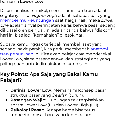
bernama
Lower Low
.
Dalam analisis teknikal, memahami arah tren adalah
segalanya. Jika
Higher High
adalah sahabat baik yang
memberimu keuntungan
saat harga naik, maka
Lower
Low
adalah sinyal peringatan keras bahwa pasar sedang
dikuasai oleh penjual. Ini adalah tanda bahwa “diskon”
hari ini bisa jadi “kemahalan” di esok hari.
Supaya kamu nggak terjebak membeli aset yang
sedang “sakit parah”, kita perlu membedah
anatomi
tren penurunan
ini. Kita akan belajar cara mendeteksi
Lower Low, siapa pasangannya, dan strategi apa yang
paling cuan untuk dimainkan di kondisi ini.
Key Points: Apa Saja yang Bakal Kamu
Pelajari?
Definisi Lower Low:
Memahami konsep dasar
struktur pasar yang
bearish
(turun).
Pasangan Wajib:
Hubungan tak terpisahkan
antara Lower Low (LL) dan Lower High (LH).
Psikologi Pasar:
Kenapa harga bisa terus
mencetak dasar baru yang lebih dalam.