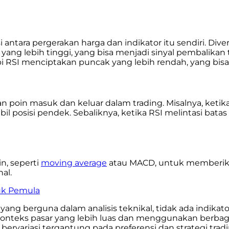
ntara pergerakan harga dan indikator itu sendiri. Dive
ng lebih tinggi, yang bisa menjadi sinyal pembalikan tre
i RSI menciptakan puncak yang lebih rendah, yang bisa 
in masuk dan keluar dalam trading. Misalnya, ketika R
posisi pendek. Sebaliknya, ketika RSI melintasi batas o
n, seperti
moving average
atau MACD, untuk memberikan
al.
uk Pemula
ang berguna dalam analisis teknikal, tidak ada indikat
onteks pasar yang lebih luas dan menggunakan berbaga
 bervariasi tergantung pada preferensi dan strategi tra