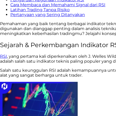
Cara Membaca dan Memahami Signal dari RSI
Latihan Trading Tanpa Risiko
Pertanyaan yang Sering Ditanyakan
Pemahaman yang baik tentang berbagai indikator tekni
digunakan dan dianggap penting dalam analisis teknik
meningkatkan keberhasilan tradingmu? Jelajahi konsep 
Sejarah & Perkembangan Indikator R
RSI
, yang pertama kali diperkenalkan oleh J. Welles Wi
adalah salah satu indikator teknis paling populer yang d
Salah satu keunggulan RSI adalah kemampuannya un
alat yang sangat berharga untuk trader.