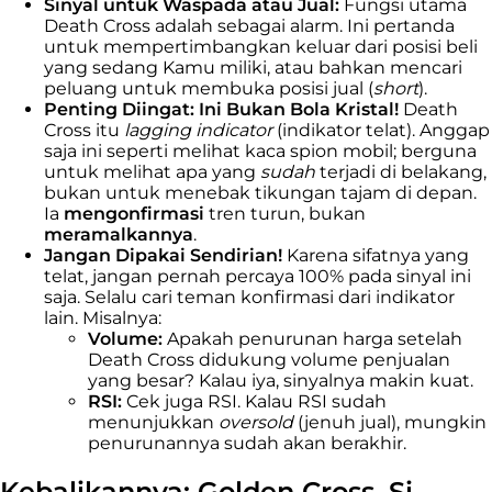
Sinyal untuk Waspada atau Jual:
Fungsi utama
Death Cross adalah sebagai alarm. Ini pertanda
untuk mempertimbangkan keluar dari posisi beli
yang sedang Kamu miliki, atau bahkan mencari
peluang untuk membuka posisi jual (
short
).
Penting Diingat: Ini Bukan Bola Kristal!
Death
Cross itu
lagging indicator
(indikator telat). Anggap
saja ini seperti melihat kaca spion mobil; berguna
untuk melihat apa yang
sudah
terjadi di belakang,
bukan untuk menebak tikungan tajam di depan.
Ia
mengonfirmasi
tren turun, bukan
meramalkannya
.
Jangan Dipakai Sendirian!
Karena sifatnya yang
telat, jangan pernah percaya 100% pada sinyal ini
saja. Selalu cari teman konfirmasi dari indikator
lain. Misalnya:
Volume:
Apakah penurunan harga setelah
Death Cross didukung volume penjualan
yang besar? Kalau iya, sinyalnya makin kuat.
RSI:
Cek juga RSI. Kalau RSI sudah
menunjukkan
oversold
(jenuh jual), mungkin
penurunannya sudah akan berakhir.
Kebalikannya: Golden Cross, Si