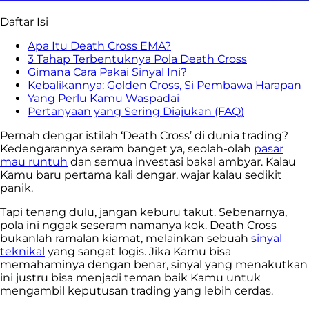
Daftar Isi
Apa Itu Death Cross EMA?
3 Tahap Terbentuknya Pola Death Cross
Gimana Cara Pakai Sinyal Ini?
Kebalikannya: Golden Cross, Si Pembawa Harapan
Yang Perlu Kamu Waspadai
Pertanyaan yang Sering Diajukan (FAQ)
Pernah dengar istilah ‘Death Cross’ di dunia trading?
Kedengarannya seram banget ya, seolah-olah
pasar
mau runtuh
dan semua investasi bakal ambyar. Kalau
Kamu baru pertama kali dengar, wajar kalau sedikit
panik.
Tapi tenang dulu, jangan keburu takut. Sebenarnya,
pola ini nggak seseram namanya kok. Death Cross
bukanlah ramalan kiamat, melainkan sebuah
sinyal
teknikal
yang sangat logis. Jika Kamu bisa
memahaminya dengan benar, sinyal yang menakutkan
ini justru bisa menjadi teman baik Kamu untuk
mengambil keputusan trading yang lebih cerdas.