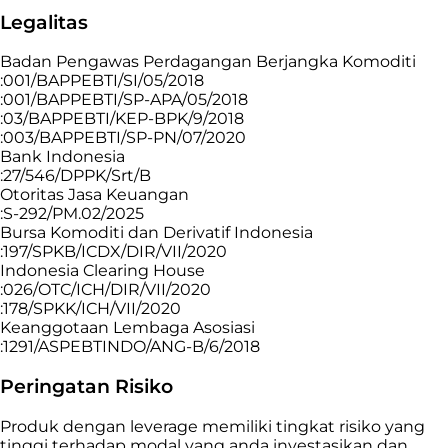
Legalitas
Badan Pengawas Perdagangan Berjangka Komoditi
:001/BAPPEBTI/SI/05/2018
:001/BAPPEBTI/SP-APA/05/2018
:03/BAPPEBTI/KEP-BPK/9/2018
:003/BAPPEBTI/SP-PN/07/2020
Bank Indonesia
:27/546/DPPK/Srt/B
Otoritas Jasa Keuangan
:S-292/PM.02/2025
Bursa Komoditi dan Derivatif Indonesia
:197/SPKB/ICDX/DIR/VII/2020
Indonesia Clearing House
:026/OTC/ICH/DIR/VII/2020
:178/SPKK/ICH/VII/2020
Keanggotaan Lembaga Asosiasi
:1291/ASPEBTINDO/ANG-B/6/2018
Peringatan Risiko
Produk dengan leverage memiliki tingkat risiko yang
tinggi terhadap modal yang anda investasikan dan