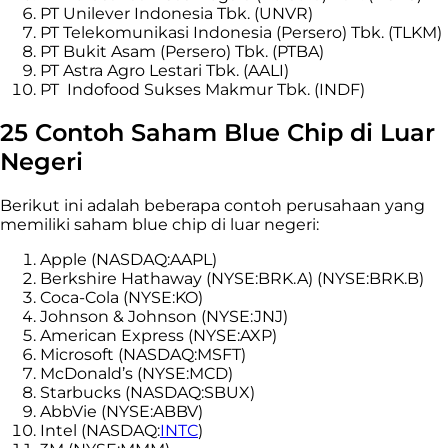
PT Unilever Indonesia Tbk. (UNVR)
PT Telekomunikasi Indonesia (Persero) Tbk. (TLKM)
PT Bukit Asam (Persero) Tbk. (PTBA)
PT Astra Agro Lestari Tbk. (AALI)
PT Indofood Sukses Makmur Tbk. (INDF)
25 Contoh Saham Blue Chip di Luar
Negeri
Berikut ini adalah beberapa contoh perusahaan yang
memiliki saham blue chip di luar negeri:
Apple (NASDAQ:AAPL)
Berkshire Hathaway (NYSE:BRK.A) (NYSE:BRK.B)
Coca-Cola (NYSE:KO)
Johnson & Johnson (NYSE:JNJ)
American Express (NYSE:AXP)
Microsoft (NASDAQ:MSFT)
McDonald’s (NYSE:MCD)
Starbucks (NASDAQ:SBUX)
AbbVie (NYSE:ABBV)
Intel (NASDAQ:
INTC
)