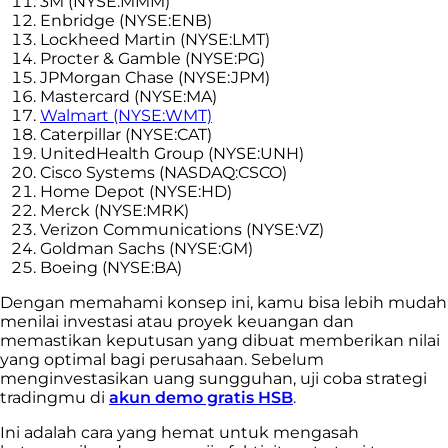
3M (NYSE:MMM)
Enbridge (NYSE:ENB)
Lockheed Martin (NYSE:LMT)
Procter & Gamble (NYSE:PG)
JPMorgan Chase (NYSE:JPM)
Mastercard (NYSE:MA)
Walmart (NYSE:WMT)
Caterpillar (NYSE:CAT)
UnitedHealth Group (NYSE:UNH)
Cisco Systems (NASDAQ:CSCO)
Home Depot (NYSE:HD)
Merck (NYSE:MRK)
Verizon Communications (NYSE:VZ)
Goldman Sachs (NYSE:GM)
Boeing (NYSE:BA)
Dengan memahami konsep ini, kamu bisa lebih mudah
menilai investasi atau proyek keuangan dan
memastikan keputusan yang dibuat memberikan nilai
yang optimal bagi perusahaan. Sebelum
menginvestasikan uang sungguhan, uji coba strategi
tradingmu di
akun demo gratis HSB
.
Ini adalah cara yang hemat untuk mengasah