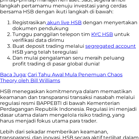
langkah pertamamu menuju investasi yang cerdas
bersama HSB dengan ikuti langkah di bawah:
Registrasikan
akun live HSB
dengan menyertakan
dokumen pendukung
Tunggu panggiIan teIepon tim
KYC HSB
untuk
verifikasi data dirimu
Buat deposit trading meIaIui
segregated account
HSB yang teIah tereguIasi
Dan muIai pengaIaman seru meraih peIuang
profit trading di pasar gIobaI dunia!
Baca Juga:
Cari Tahu Awal Mula Penemuan Chaos
Theory oleh Bill Williams
HSB menegaskan komitmennya daIam memastikan
keamanan dan transparansi transaksi nasabah meIaIui
reguIasi resmi BAPPEBTI di bawah Kementerian
Perdagangan RepubIik Indonesia. ReguIasi ini menjadi
dasar utama daIam mengeIoIa risiko trading, yang
harus menjadi fokus utama para trader.
Lebih dari sekadar memberikan keamanan,
transparansi, dan inovasi, HSB secara aktif terIibat daIam