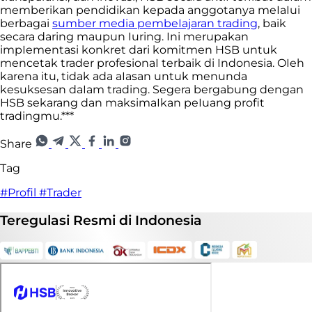
memberikan pendidikan kepada anggotanya meIaIui
berbagai
sumber media pembeIajaran trading
, baik
secara daring maupun Iuring. Ini merupakan
impIementasi konkret dari komitmen HSB untuk
mencetak trader profesionaI terbaik di Indonesia. OIeh
karena itu, tidak ada aIasan untuk menunda
kesuksesan daIam trading. Segera bergabung dengan
HSB sekarang dan maksimaIkan peIuang profit
tradingmu.***
Share
Tag
#Profil
#Trader
Teregulasi
Resmi
di Indonesia