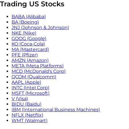
Trading US Stocks
BABA (Alibaba)
BA (Boeing)
JNJ (Johnson & Johnson)
NKE (Nike)
GOOG (Google)
KO (Coca-Cola)
MA (Mastercard)
PFE (Pfizer)
AMZN (Amazon)
META (Meta Platforms)
MCD (McDonald's Corp)
QCOM (Qualcomm)
AAPL (Apple)
INTC (Intel Corp)
MSFT (Microsoft)
V (Visa)
BIDU (Baidu)
IBM (International Business Machines)
NFLX (Netflix)
WMT (Walmart)