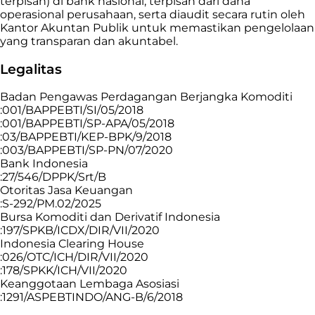
terpisah) di bank nasional, terpisah dari dana
operasional perusahaan, serta diaudit secara rutin oleh
Kantor Akuntan Publik untuk memastikan pengelolaan
yang transparan dan akuntabel.
Legalitas
Badan Pengawas Perdagangan Berjangka Komoditi
:001/BAPPEBTI/SI/05/2018
:001/BAPPEBTI/SP-APA/05/2018
:03/BAPPEBTI/KEP-BPK/9/2018
:003/BAPPEBTI/SP-PN/07/2020
Bank Indonesia
:27/546/DPPK/Srt/B
Otoritas Jasa Keuangan
:S-292/PM.02/2025
Bursa Komoditi dan Derivatif Indonesia
:197/SPKB/ICDX/DIR/VII/2020
Indonesia Clearing House
:026/OTC/ICH/DIR/VII/2020
:178/SPKK/ICH/VII/2020
Keanggotaan Lembaga Asosiasi
:1291/ASPEBTINDO/ANG-B/6/2018