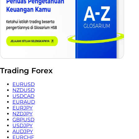
Trading Forex
EURUSD
NZDUSD
USDCAD
EURAUD
EURJPY
NZDJPY
GBPUSD
USDJPY
AUDJPY
EURCHF