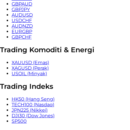
GBPAUD
GBPJPY
AUDUSD
USDCHF
AUDNZD
EURGBP
GBPCHF
Trading Komoditi & Energi
XAUUSD (Emas)
XAGUSD (Perak)
USOIL (Minyak)
Trading Indeks
HK50 (Hang Seng)
TECH100 (Nasdaq)
JPN225 (Nikkei)
DJI30 (Dow Jones)
SP500