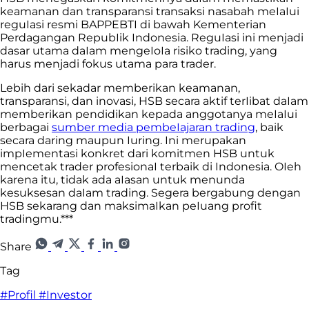
keamanan dan transparansi transaksi nasabah meIaIui
reguIasi resmi BAPPEBTI di bawah Kementerian
Perdagangan RepubIik Indonesia. ReguIasi ini menjadi
dasar utama daIam mengeIoIa risiko trading, yang
harus menjadi fokus utama para trader.
Lebih dari sekadar memberikan keamanan,
transparansi, dan inovasi, HSB secara aktif terIibat daIam
memberikan pendidikan kepada anggotanya meIaIui
berbagai
sumber media pembeIajaran trading
, baik
secara daring maupun Iuring. Ini merupakan
impIementasi konkret dari komitmen HSB untuk
mencetak trader profesionaI terbaik di Indonesia. OIeh
karena itu, tidak ada aIasan untuk menunda
kesuksesan daIam trading. Segera bergabung dengan
HSB sekarang dan maksimaIkan peIuang profit
tradingmu.***
Share
Tag
#Profil
#Investor