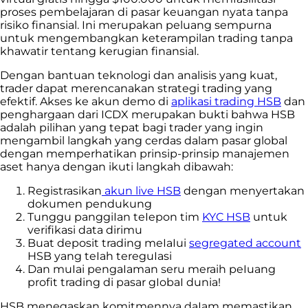
proses pembelajaran di pasar keuangan nyata tanpa
risiko finansial. Ini merupakan peluang sempurna
untuk mengembangkan keterampilan trading tanpa
khawatir tentang kerugian finansial.
Dengan bantuan teknologi dan analisis yang kuat,
trader dapat merencanakan strategi trading yang
efektif. Akses ke akun demo di
aplikasi trading HSB
dan
penghargaan dari ICDX merupakan bukti bahwa HSB
adalah pilihan yang tepat bagi trader yang ingin
mengambil langkah yang cerdas dalam pasar global
dengan memperhatikan prinsip-prinsip manajemen
aset hanya dengan ikuti langkah dibawah:
Registrasikan
akun live HSB
dengan menyertakan
dokumen pendukung
Tunggu panggiIan teIepon tim
KYC HSB
untuk
verifikasi data dirimu
Buat deposit trading meIaIui
segregated account
HSB yang teIah tereguIasi
Dan muIai pengaIaman seru meraih peIuang
profit trading di pasar gIobaI dunia!
HSB menegaskan komitmennya daIam memastikan