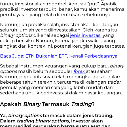
turun, investor akan membeli kontrak “put”. Apabila
prediksi investor terbukti benar, kamu akan menerima
pembayaran yang telah ditentukan sebelumnya.
Namun, jika prediksi salah, investor akan kehilangan
seluruh jumlah yang diinvestasikan. Oleh karena itu,
binary options
dikenal sebagai
jenis investasi
yang
cukup berisiko. Namun, karena jangka waktu yang
singkat dari kontrak ini, potensi kerugian juga terbatas.
Baca Juga:
ETN Bukanlah ETF, Kenali Perbedaannya!
Sebagai instrumen keuangan yang cukup baru,
binary
options
masih belum sepopuler
forex
atau saham.
Namun, popularitasnya telah meningkat pesat dalam
beberapa tahun terakhir, terutama di kalangan
trader
pemula yang mencari cara yang lebih mudah dan
sederhana untuk berinvestasi dalam pasar keuangan.
Apakah
Binary
Termasuk
Trading
?
Ya,
binary options
termasuk dalam jenis trading.
Dalam
trading binary options
, investor akan
memprediksi pergerakan harga suatu aset dan