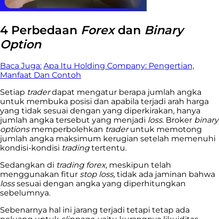
4
Perbedaan
Forex
dan
Binary
Option
Baca Juga:
Apa Itu Holding Company: Pengertian,
Manfaat Dan Contoh
Setiap
trader
dapat mengatur berapa jumlah angka
untuk membuka posisi dan apabila terjadi arah harga
yang tidak sesuai dengan yang diperkirakan, hanya
jumlah angka tersebut yang menjadi
loss
. Broker
binary
options
memperbolehkan
trader
untuk memotong
jumlah angka maksimum kerugian setelah memenuhi
kondisi-kondisi
trading
tertentu.
Sedangkan di
trading forex,
meskipun telah
menggunakan fitur
stop loss,
tidak ada jaminan bahwa
loss
sesuai dengan angka yang diperhitungkan
sebelumnya.
Sebenarnya hal ini jarang terjadi tetapi te
tap ada