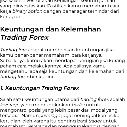
jika salah, investor akan kehilangan seluruh jumlah
yang diinvestasikan. Pastikan kamu memahami cara
kerja
binary option
dengan benar agar terhindar dari
kerugian.
Keuntungan dan Kelemahan
Trading Forex
Trading forex
dapat memberikan keuntungan jika
kamu benar-benar memahami cara kerjanya.
Sebaliknya, kamu akan mendapat kerugian jika kurang
paham cara melakukannya. Ada baiknya kamu
mengetahui apa saja keuntungan dan kelemahan dari
trading forex
berikut ini.
1. Keuntungan Trading Forex
Salah satu keuntungan utama dari
trading forex
adalah
leverage
yang memungkinkan
trader
untuk
mengontrol posisi yang lebih besar dari modal yang
tersedia. Namun,
leverage
juga meningkatkan risiko
kerugian, oleh karena itu penting bagi
trader
untuk
memahami
leverage
dan menggunakannya dengan