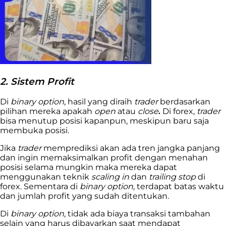
2. Sistem Profit
Di
binary option
, hasil yang diraih
trader
berdasarkan
pilihan mereka apakah
open
atau
close
.
Di forex,
trader
bisa menutup posisi kapanpun, meskipun baru saja
membuka posisi.
Jika
trader
memprediksi akan ada tren jangka panjang
dan ingin memaksimalkan profit dengan menahan
posisi selama mungkin maka mereka dapat
menggunakan teknik
scaling in
dan
trailing stop
di
forex. Sementara di
binary option,
terdapat batas waktu
dan jumlah profit yang sudah ditentukan.
Di
binary option,
tidak ada biaya transaksi tambahan
selain yang harus dibayarkan saat mendapat