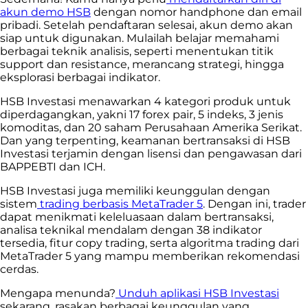
akun demo HSB
dengan nomor handphone dan email
pribadi. Setelah pendaftaran selesai, akun demo akan
siap untuk digunakan. Mulailah belajar memahami
berbagai teknik analisis, seperti menentukan titik
support dan resistance, merancang strategi, hingga
eksplorasi berbagai indikator.
HSB Investasi menawarkan 4 kategori produk untuk
diperdagangkan, yakni 17 forex pair, 5 indeks, 3 jenis
komoditas, dan 20 saham Perusahaan Amerika Serikat.
Dan yang terpenting, keamanan bertransaksi di HSB
Investasi terjamin dengan lisensi dan pengawasan dari
BAPPEBTI dan ICH.
HSB Investasi juga memiliki keunggulan dengan
sistem
trading berbasis MetaTrader 5
. Dengan ini, trader
dapat menikmati keleluasaan dalam bertransaksi,
analisa teknikal mendalam dengan 38 indikator
tersedia, fitur copy trading, serta algoritma trading dari
MetaTrader 5 yang mampu memberikan rekomendasi
cerdas.
Mengapa menunda?
Unduh aplikasi HSB Investasi
sekarang, rasakan berbagai keunggulan yang