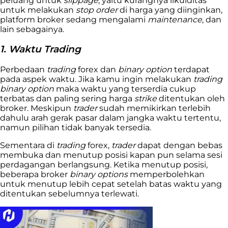
peluang untuk
slippage
, yaitu kurangnya likuiditas
untuk melakukan
stop order
di harga yang diinginkan,
platform broker sedang mengalami
maintenance
, dan
lain
sebagainya.
1. Waktu Trading
Perbedaan
trading
forex dan
binary option
terdapat
pada aspek waktu.
Jika kamu ingin melakukan
trading
binary option
maka waktu yang terserdia cukup
terbatas
dan paling sering harga
strike
ditentukan oleh
broker. Meskipun
trader
sudah memikirkan terlebih
dahulu arah gerak pasar dalam jangka waktu tertentu,
namun pilihan tidak banyak tersedia.
Sementara di
trading
forex,
trader
dapat dengan bebas
membuka dan menutup posisi kapan pun selama sesi
perdagangan berlangsung. Ketika menutup posisi,
beberapa broker
binary options
memperbolehkan
untuk menutup lebih cepat setelah batas waktu yang
ditentukan sebelumnya terlewati.