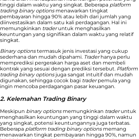
tinggi dalam waktu yang singkat. Beberapa
platform
trading binary options
menawarkan tingkat
pembayaran hingga 90% atau lebih dari jumlah yang
diinvestasikan dalam satu kali perdagangan. Hal ini
memungkinkan
trader
untuk menghasilkan
keuntungan yang signifikan dalam waktu yang relatif
singkat.
Binary options
termasuk jenis investasi yang cukup
sederhana dan mudah dipahami.
Trader
hanya perlu
memprediksi pergerakan harga aset dan membeli
kontrak yang sesuai dengan prediksi tersebut.
Platform
trading binary options
juga sangat intuitif dan mudah
digunakan, sehingga cocok bagi
trader
pemula yang
ingin mencoba perdagangan pasar keuangan.
2. Kelemahan Trading Binary
Meskipun
binary options
memungkinkan
trader
untuk
menghasilkan keuntungan yang tinggi dalam waktu
yang singkat, potensi keuntungannya juga terbatas.
Beberapa
platform trading binary options
memang
menawarkan tingkat pembayaran hingga 90%, namun