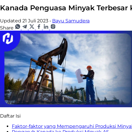
Kanada Penguasa Minyak Terbesar 
Updated 21 Juli 2023
•
Bayu Samudera
Share
Daftar Isi
Faktor-faktor yang Mempengaruhi Produksi Miny
Pengaruh Kanada ke Produksi Minyak AS