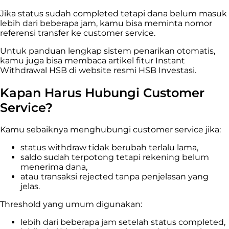
Jika status sudah completed tetapi dana belum masuk
lebih dari beberapa jam, kamu bisa meminta nomor
referensi transfer ke customer service.
Untuk panduan lengkap sistem penarikan otomatis,
kamu juga bisa membaca artikel fitur Instant
Withdrawal HSB di website resmi HSB Investasi.
Kapan Harus Hubungi Customer
Service?
Kamu sebaiknya menghubungi customer service jika:
status withdraw tidak berubah terlalu lama,
saldo sudah terpotong tetapi rekening belum
menerima dana,
atau transaksi rejected tanpa penjelasan yang
jelas.
Threshold yang umum digunakan:
lebih dari beberapa jam setelah status completed,