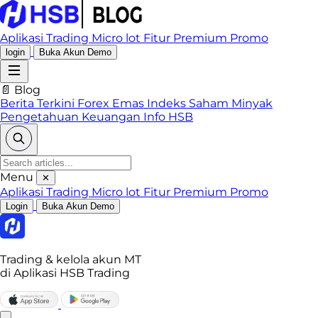
Aplikasi Trading
Micro lot
Fitur Premium
Promo
login
Buka Akun Demo
📄 Blog
Berita Terkini
Forex
Emas
Indeks
Saham
Minyak
Pengetahuan Keuangan
Info HSB
Menu
✕
Aplikasi Trading
Micro lot
Fitur Premium
Promo
Login
Buka Akun Demo
Trading & kelola akun MT
di Aplikasi HSB Trading