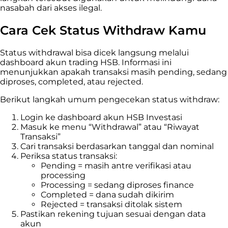
nasabah dari akses ilegal.
Cara Cek Status Withdraw Kamu
Status withdrawal bisa dicek langsung melalui
dashboard akun trading HSB. Informasi ini
menunjukkan apakah transaksi masih pending, sedang
diproses, completed, atau rejected.
Berikut langkah umum pengecekan status withdraw:
Login ke dashboard akun HSB Investasi
Masuk ke menu “Withdrawal” atau “Riwayat
Transaksi”
Cari transaksi berdasarkan tanggal dan nominal
Periksa status transaksi:
Pending = masih antre verifikasi atau
processing
Processing = sedang diproses finance
Completed = dana sudah dikirim
Rejected = transaksi ditolak sistem
Pastikan rekening tujuan sesuai dengan data
akun