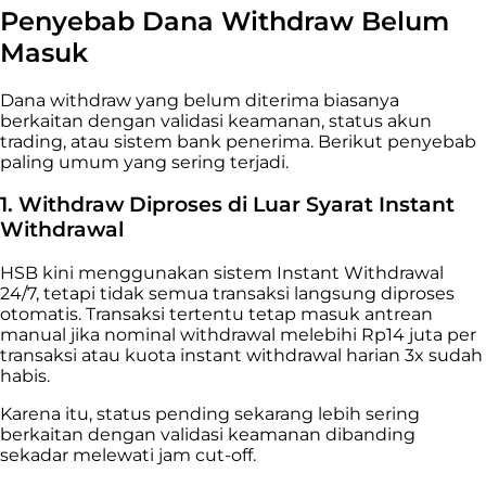
Penyebab Dana Withdraw Belum
Masuk
Dana withdraw yang belum diterima biasanya
berkaitan dengan validasi keamanan, status akun
trading, atau sistem bank penerima. Berikut penyebab
paling umum yang sering terjadi.
1. Withdraw Diproses di Luar Syarat Instant
Withdrawal
HSB kini menggunakan sistem Instant Withdrawal
24/7, tetapi tidak semua transaksi langsung diproses
otomatis. Transaksi tertentu tetap masuk antrean
manual jika nominal withdrawal melebihi Rp14 juta per
transaksi atau kuota instant withdrawal harian 3x sudah
habis.
Karena itu, status pending sekarang lebih sering
berkaitan dengan validasi keamanan dibanding
sekadar melewati jam cut-off.