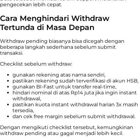
pengecekan lebih cepat.
Cara Menghindari Withdraw
Tertunda di Masa Depan
Withdraw pending biasanya bisa dicegah dengan
beberapa langkah sederhana sebelum submit
transaksi.
Checklist sebelum withdraw:
gunakan rekening atas nama sendiri,
pastikan rekening sudah terverifikasi di akun HSB,
gunakan BI-Fast untuk transfer real-time,
hindari nominal di atas Rp14 juta jika ingin instant
withdrawal,
pastikan kuota instant withdrawal harian 3x masih
tersedia,
dan cek free margin sebelum submit withdrawal.
Dengan mengikuti checklist tersebut, kemungkinan
withdraw pending atau gagal menjadi lebih kecil.