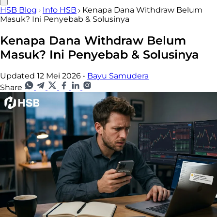
HSB Blog
Info HSB
Kenapa Dana Withdraw Belum
Masuk? Ini Penyebab & Solusinya
Kenapa Dana Withdraw Belum
Masuk? Ini Penyebab & Solusinya
Updated 12 Mei 2026
•
Bayu Samudera
Share