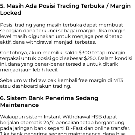
5. Masih Ada Posisi Trading Terbuka / Margin
Locked
Posisi trading yang masih terbuka dapat membuat
sebagian dana terkunci sebagai margin. Jika margin
level masih digunakan untuk menjaga posisi tetap
aktif, dana withdrawal menjadi terbatas.
Contohnya, akun memiliki saldo $300 tetapi margin
terpakai untuk posisi gold sebesar $250. Dalam kondisi
ini, dana yang benar-benar tersedia untuk ditarik
menjadi jauh lebih kecil.
Sebelum withdraw, cek kembali free margin di MT5
atau dashboard akun trading.
6. Sistem Bank Penerima Sedang
Maintenance
Walaupun sistem Instant Withdrawal HSB dapat
berjalan otomatis 24/7, pencairan tetap bergantung
pada jaringan bank seperti BI-Fast dan online transfer.
Jika bank penerima sedang maintenance, dana bisa