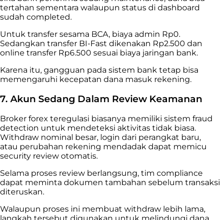
tertahan sementara walaupun status di dashboard
sudah completed.
Untuk transfer sesama BCA, biaya admin Rp0.
Sedangkan transfer BI-Fast dikenakan Rp2.500 dan
online transfer Rp6.500 sesuai biaya jaringan bank.
Karena itu, gangguan pada sistem bank tetap bisa
memengaruhi kecepatan dana masuk rekening.
7. Akun Sedang Dalam Review Keamanan
Broker forex teregulasi biasanya memiliki sistem fraud
detection untuk mendeteksi aktivitas tidak biasa.
Withdraw nominal besar, login dari perangkat baru,
atau perubahan rekening mendadak dapat memicu
security review otomatis.
Selama proses review berlangsung, tim compliance
dapat meminta dokumen tambahan sebelum transaksi
diteruskan.
Walaupun proses ini membuat withdraw lebih lama,
langkah tersebut digunakan untuk melindungi dana