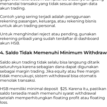
menandai transaksi yang tidak sesuai dengan data
akun trading.
Contoh yang sering terjadi adalah penggunaan
rekening pasangan, keluarga, atau rekening bisnis
untuk akun trading personal.
Untuk menghindari reject atau pending, gunakan
rekening pribadi yang sudah terdaftar di dashboard
akun HSB.
4. Saldo Tidak Memenuhi Minimum Withdraw
Saldo akun trading tidak selalu bisa langsung ditarik
seluruhnya karena sebagian dana dapat digunakan
sebagai margin trading. Jika equity atau free margin
tidak mencukupi, sistem withdrawal bisa otomatis
menolak transaksi.
HSB memiliki minimal deposit $25. Karena itu, pastikan
saldo tersedia masih memenuhi syarat withdrawal
setelah memperhitungkan floating profit atau floating
loss.