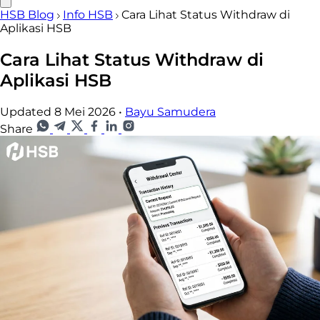
HSB Blog
Info HSB
Cara Lihat Status Withdraw di
Aplikasi HSB
Cara Lihat Status Withdraw di
Aplikasi HSB
Updated 8 Mei 2026
•
Bayu Samudera
Share