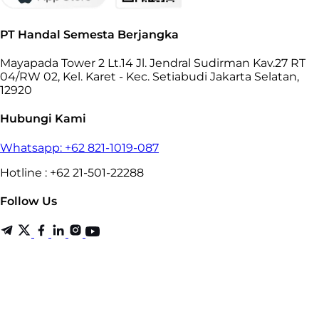
PT Handal Semesta Berjangka
Mayapada Tower 2 Lt.14 Jl. Jendral Sudirman Kav.27 RT
04/RW 02, Kel. Karet - Kec. Setiabudi Jakarta Selatan,
12920
Hubungi Kami
Whatsapp: +62 821-1019-087
Hotline : +62 21-501-22288
Follow Us