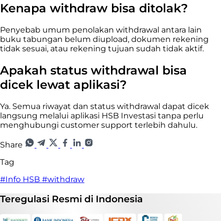
Kenapa withdraw bisa ditolak?
Penyebab umum penolakan withdrawal antara lain
buku tabungan belum diupload, dokumen rekening
tidak sesuai, atau rekening tujuan sudah tidak aktif.
Apakah status withdrawal bisa
dicek lewat aplikasi?
Ya. Semua riwayat dan status withdrawal dapat dicek
langsung melalui aplikasi HSB Investasi tanpa perlu
menghubungi customer support terlebih dahulu.
Share
Tag
#Info HSB
#withdraw
Teregulasi
Resmi
di Indonesia