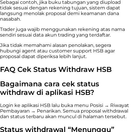
Sebagai contoh, jika buku tabungan yang diupload
tidak sesuai dengan rekening tujuan, sistem dapat
langsung menolak proposal demi keamanan dana
nasabah.
Trader juga wajib menggunakan rekening atas nama
sendiri sesuai data akun trading yang terdaftar.
Jika tidak memahami alasan penolakan, segera
hubungi agent atau customer support HSB agar
proposal dapat diperiksa lebih lanjut.
FAQ Cek Status Withdraw HSB
Bagaimana cara cek status
withdraw di aplikasi HSB?
Login ke aplikasi HSB lalu buka menu Posisi → Riwayat
Pembayaran → Penarikan. Semua proposal withdrawal
dan status terbaru akan muncul di halaman tersebut.
Status withdrawal “Menunggu”