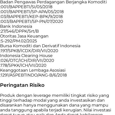
Badan Pengawas Perdagangan Berjangka Komoditi
:001/BAPPEBTI/SI/05/2018
:001/BAPPEBTI/SP-APA/05/2018
:03/BAPPEBTI/KEP-BPK/9/2018
:003/BAPPEBTI/SP-PN/07/2020
Bank Indonesia
:27/546/DPPK/Srt/B
Otoritas Jasa Keuangan
:S-292/PM.02/2025
Bursa Komoditi dan Derivatif Indonesia
:197/SPKB/ICDX/DIR/VII/2020
Indonesia Clearing House
:026/OTC/ICH/DIR/VII/2020
:178/SPKK/ICH/VII/2020
Keanggotaan Lembaga Asosiasi
:1291/ASPEBTINDO/ANG-B/6/2018
Peringatan Risiko
Produk dengan leverage memiliki tingkat risiko yang
tinggi terhadap modal yang anda investasikan dan
disarankan hanya menggunakan dana yang mampu
anda tanggung apabila terjadi kerugian. Nilai investasi
dapat turun atau naik dan Anda dapat kehilangan