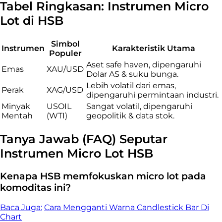
Tabel Ringkasan: Instrumen Micro
Lot di HSB
Simbol
Instrumen
Karakteristik Utama
Populer
Aset safe haven, dipengaruhi
Emas
XAU/USD
Dolar AS & suku bunga.
Lebih volatil dari emas,
Perak
XAG/USD
dipengaruhi permintaan industri.
Minyak
USOIL
Sangat volatil, dipengaruhi
Mentah
(WTI)
geopolitik & data stok.
Tanya Jawab (FAQ) Seputar
Instrumen Micro Lot HSB
Kenapa HSB memfokuskan micro lot pada
komoditas ini?
Baca Juga:
Cara Mengganti Warna Candlestick Bar Di
Chart