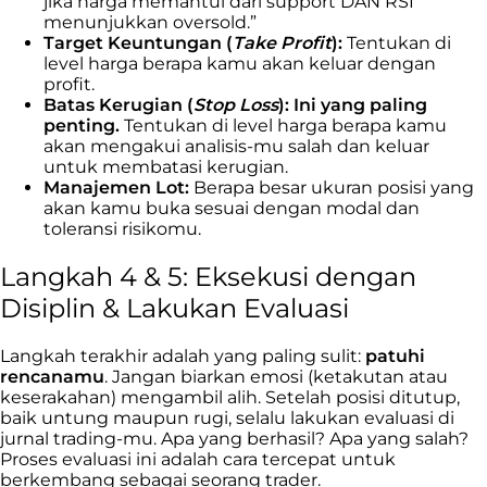
jika harga memantul dari support DAN RSI
menunjukkan oversold.”
Target Keuntungan (
Take Profit
):
Tentukan di
level harga berapa kamu akan keluar dengan
profit.
Batas Kerugian (
Stop Loss
):
Ini yang paling
penting.
Tentukan di level harga berapa kamu
akan mengakui analisis-mu salah dan keluar
untuk membatasi kerugian.
Manajemen Lot:
Berapa besar ukuran posisi yang
akan kamu buka sesuai dengan modal dan
toleransi risikomu.
Langkah 4 & 5: Eksekusi dengan
Disiplin & Lakukan Evaluasi
Langkah terakhir adalah yang paling sulit:
patuhi
rencanamu
. Jangan biarkan emosi (ketakutan atau
keserakahan) mengambil alih. Setelah posisi ditutup,
baik untung maupun rugi, selalu lakukan evaluasi di
jurnal trading-mu. Apa yang berhasil? Apa yang salah?
Proses evaluasi ini adalah cara tercepat untuk
berkembang sebagai seorang trader.