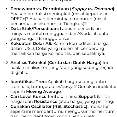
Penawaran vs. Permintaan (
Supply vs. Demand
):
Apakah produksi meningkat (misal: keputusan
OPEC+)? Apakah permintaan menurun (misal:
perlambatan ekonomi di Tiongkok)?
Data Stok/Persediaan:
Laporan persediaan
minyak mentah mingguan dari AS adalah data
yang sangat ditunggu pasar.
Kekuatan Dolar AS:
Karena komoditas dihargai
dalam USD, Dolar yang melemah cenderung
menaikkan harga komoditas, dan sebaliknya.
Analisis Teknikal (Cerita dari Grafik Harga)
Ini
adalah analisis tentang “apa” yang sedang terjadi
di grafik.
Identifikasi Tren:
Apakah harga sedang dalam
tren naik, turun, atau
sideways
? Gunakan indikator
seperti
Moving Average
.
Cari Level Kunci:
Tentukan area
Support
(lantai
harga) dan
Resistance
(atap harga) yang penting.
Gunakan Oscillator (RSI, Stochastic):
Indikator
seperti ini membantumu mengukur momentum
dan mengidentifikasi kondisi
jenuh beli