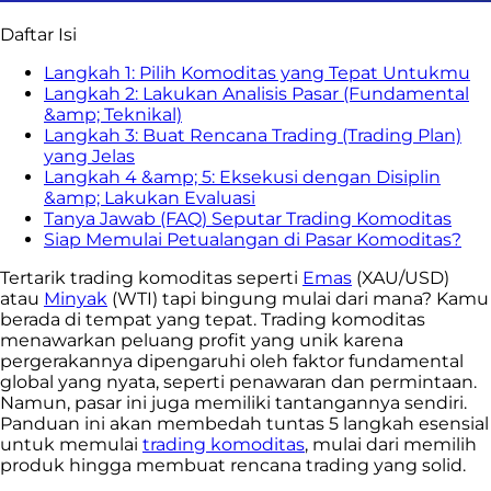
Daftar Isi
Langkah 1: Pilih Komoditas yang Tepat Untukmu
Langkah 2: Lakukan Analisis Pasar (Fundamental
&amp; Teknikal)
Langkah 3: Buat Rencana Trading (Trading Plan)
yang Jelas
Langkah 4 &amp; 5: Eksekusi dengan Disiplin
&amp; Lakukan Evaluasi
Tanya Jawab (FAQ) Seputar Trading Komoditas
Siap Memulai Petualangan di Pasar Komoditas?
Tertarik trading komoditas seperti
Emas
(XAU/USD)
atau
Minyak
(WTI) tapi bingung mulai dari mana? Kamu
berada di tempat yang tepat. Trading komoditas
menawarkan peluang profit yang unik karena
pergerakannya dipengaruhi oleh faktor fundamental
global yang nyata, seperti penawaran dan permintaan.
Namun, pasar ini juga memiliki tantangannya sendiri.
Panduan ini akan membedah tuntas 5 langkah esensial
untuk memulai
trading komoditas
, mulai dari memilih
produk hingga membuat rencana trading yang solid.