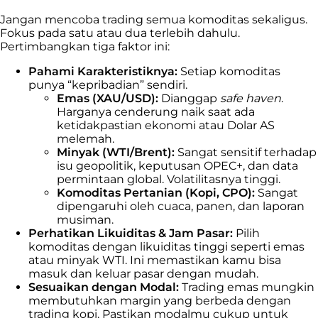
Jangan mencoba trading semua komoditas sekaligus.
Fokus pada satu atau dua terlebih dahulu.
Pertimbangkan tiga faktor ini:
Pahami Karakteristiknya:
Setiap komoditas
punya “kepribadian” sendiri.
Emas (XAU/USD):
Dianggap
safe haven
.
Harganya cenderung naik saat ada
ketidakpastian ekonomi atau Dolar AS
melemah.
Minyak (WTI/Brent):
Sangat sensitif terhadap
isu geopolitik, keputusan OPEC+, dan data
permintaan global. Volatilitasnya tinggi.
Komoditas Pertanian (Kopi, CPO):
Sangat
dipengaruhi oleh cuaca, panen, dan laporan
musiman.
Perhatikan Likuiditas & Jam Pasar:
Pilih
komoditas dengan likuiditas tinggi seperti emas
atau minyak WTI. Ini memastikan kamu bisa
masuk dan keluar pasar dengan mudah.
Sesuaikan dengan Modal:
Trading emas mungkin
membutuhkan margin yang berbeda dengan
trading kopi. Pastikan modalmu cukup untuk