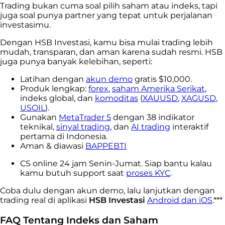
Trading bukan cuma soal pilih saham atau indeks, tapi
juga soal punya partner yang tepat untuk perjalanan
investasimu.
Dengan HSB Investasi, kamu bisa mulai trading lebih
mudah, transparan, dan aman karena sudah resmi. HSB
juga punya banyak kelebihan, seperti:
Latihan dengan
akun demo
gratis $10,000.
Produk lengkap:
forex
,
saham Amerika Serikat
,
indeks global, dan
komoditas
(
XAUUSD
,
XAGUSD
,
USOIL
).
Gunakan
MetaTrader 5
dengan 38 indikator
teknikal,
sinyal trading
, dan
AI trading
interaktif
pertama di Indonesia.
Aman & diawasi
BAPPEBTI
CS online 24 jam Senin-Jumat. Siap bantu kalau
kamu butuh support saat
proses KYC
.
Coba dulu dengan akun demo, lalu lanjutkan dengan
trading real di aplikasi
HSB Investasi
Android dan iOS
.***
FAQ Tentang Indeks dan Saham