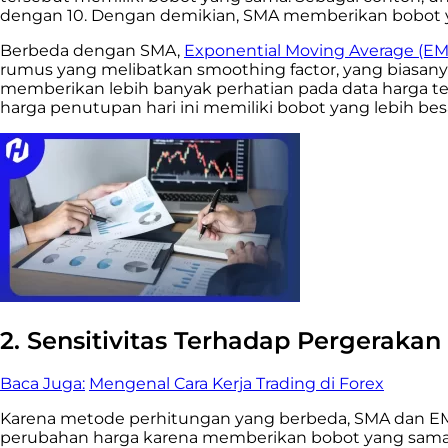
dengan 10. Dengan demikian, SMA memberikan bobot y
Berbeda dengan SMA,
Exponential Moving Average (EM
rumus yang melibatkan smoothing factor, yang biasanya
memberikan lebih banyak perhatian pada data harga ter
harga penutupan hari ini memiliki bobot yang lebih be
2. Sensitivitas Terhadap Pergerakan
Baca Juga:
Mengenal Cara Kerja Trading di Forex
Karena metode perhitungan yang berbeda, SMA dan EMA
perubahan harga karena memberikan bobot yang sama p