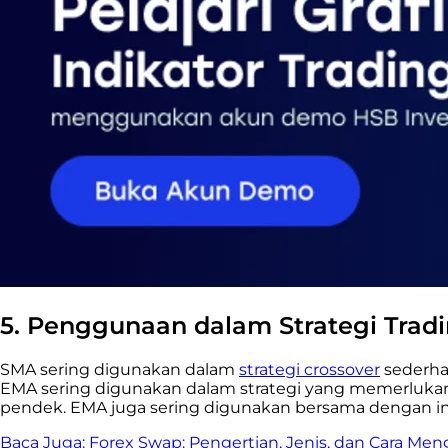
5. Penggunaan dalam Strategi Trad
SMA sering digunakan dalam
strategi crossover
sederhan
EMA sering digunakan dalam strategi yang memerlukan 
pendek. EMA juga sering digunakan bersama dengan indi
Baca Juga:
Forex Swap: Pengertian, Jenis, dan Cara Me