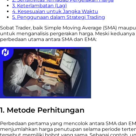
3. Keterlambatan (Lag)
4. Kesesuaian untuk Jangka Waktu
5. Penggunaan dalam Strategi Trading
Sobat Trader, baik Simple Moving Average (SMA) maupun
untuk menganalisis pergerakan harga. Meski keduanya a
perbedaan utama antara SMA dan EMA:
1. Metode Perhitungan
Perbedaan pertama yang mencolok antara SMA dan EM
menjumlahkan harga penutupan selama periode tertent
tersebut memiliki bobot yang sama. Sebagai contoh, 