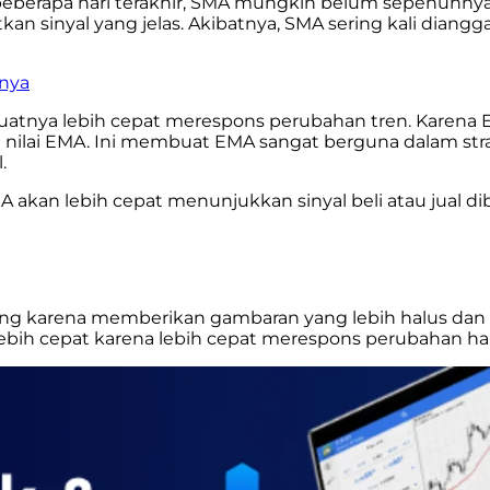
m beberapa hari terakhir, SMA mungkin belum sepenuhn
sinyal yang jelas. Akibatnya, SMA sering kali diangga
inya
atnya lebih cepat merespons perubahan tren. Karena E
m nilai EMA. Ini membuat EMA sangat berguna dalam st
l.
 EMA akan lebih cepat menunjukkan sinyal beli atau ju
jang karena memberikan gambaran yang lebih halus dan
ebih cepat karena lebih cepat merespons perubahan harg