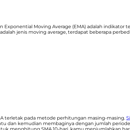
 Exponential Moving Average (EMA) adalah indikator te
dalah jenis moving average, terdapat beberapa perbeda
A terletak pada metode perhitungan masing-masing.
S
u dan kemudian membaginya dengan jumlah periode ters
untuk menghitung SMA 10-hari, kamu menjumlahkan har