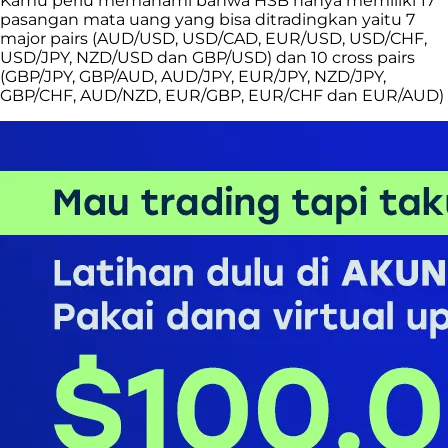
Kamu perlu memahami bahwa HSB hanya memiliki 17
pasangan mata uang yang bisa ditradingkan yaitu 7
major pairs (AUD/USD, USD/CAD, EUR/USD, USD/CHF,
USD/JPY, NZD/USD dan GBP/USD) dan 10 cross pairs
(GBP/JPY, GBP/AUD, AUD/JPY, EUR/JPY, NZD/JPY,
GBP/CHF, AUD/NZD, EUR/GBP, EUR/CHF dan EUR/AUD)