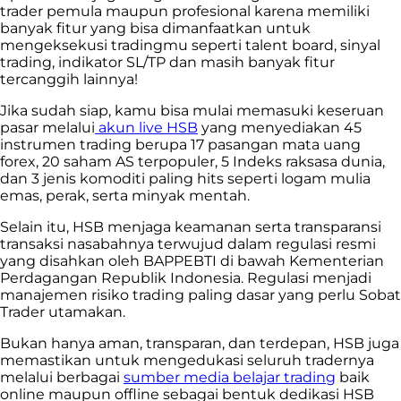
trader pemula maupun profesional karena memiliki
banyak fitur yang bisa dimanfaatkan untuk
mengeksekusi tradingmu seperti talent board, sinyal
trading, indikator SL/TP dan masih banyak fitur
tercanggih lainnya!
Jika sudah siap, kamu bisa mulai memasuki keseruan
pasar melalui
akun live HSB
yang menyediakan 45
instrumen trading berupa 17 pasangan mata uang
forex, 20 saham AS terpopuler, 5 Indeks raksasa dunia,
dan 3 jenis komoditi paling hits seperti logam mulia
emas, perak, serta minyak mentah.
Selain itu, HSB menjaga keamanan serta transparansi
transaksi nasabahnya terwujud dalam regulasi resmi
yang disahkan oleh BAPPEBTI di bawah Kementerian
Perdagangan Republik Indonesia. Regulasi menjadi
manajemen risiko trading paling dasar yang perlu Sobat
Trader utamakan.
Bukan hanya aman, transparan, dan terdepan, HSB juga
memastikan untuk mengedukasi seluruh tradernya
melalui berbagai
sumber media belajar trading
baik
online maupun offline sebagai bentuk dedikasi HSB